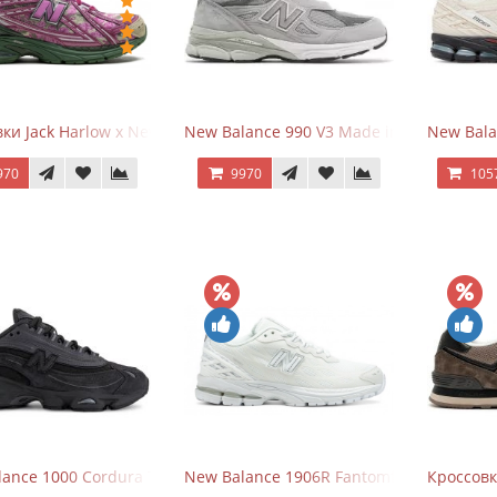
ки Jack Harlow x New Balance 1906r Kentucky Derby
New Balance 990 V3 Made in USA Grey
New Bala
970
9970
105
ance 1000 Cordura Trainers Black Cement
New Balance 1906R Fantomfit White
Кроссовк