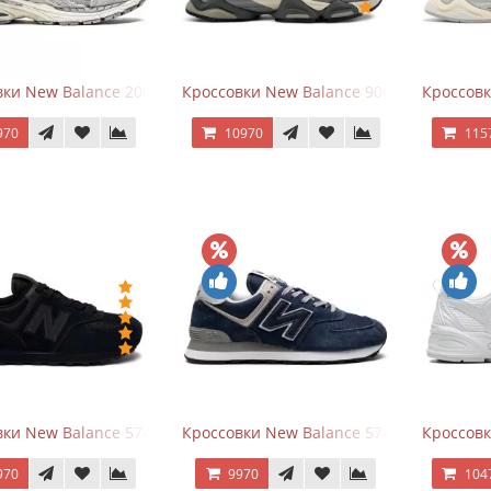
ки New Balance 2002R Protection Pack Grey
Кроссовки New Balance 9060 x Joe Fresh
Кроссовк
970
10970
115
ки New Balance 574 All Black
Кроссовки New Balance 574 Navy Blue G
Кроссовк
970
9970
104