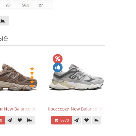
ые
hite
ки New Balance 9060 Mushroom
Кроссовки New Balance 9060 Rain Cloud G
70
9970