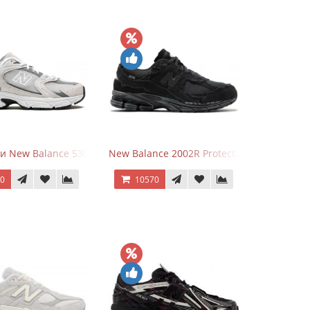
и New Balance 530 Grey Matter Harbor Grey
New Balance 2002R Protection Phantom Bl
70
10570