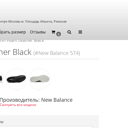
ентре Москвы
м. Площадь Ильича, Римская
брать размер
Отзывы
0
esh Foam Leather Black
her Black
(#New Balance 574)
Производитель: New Balance
Смотреть все модели
ер