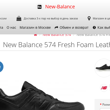
New-Balance
оссии
Доставка 3-х пар
на выбор в день заказа
Магазин в ц
та
О нас
Магазин в Москве
Обмен и возврат
Как вы
New Balance 574
New Balance 574 Fr
New Balance 574 Fresh Foam Leat
Разм