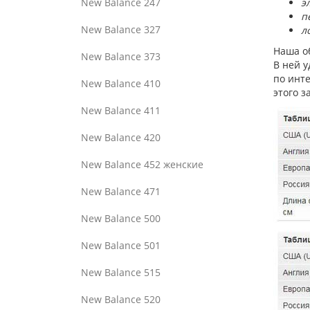
New Balance 247
э
п
New Balance 327
л
Наша об
New Balance 373
В ней у
по инт
New Balance 410
этого з
New Balance 411
New Balance 420
New Balance 452 женские
New Balance 471
New Balance 500
New Balance 501
New Balance 515
New Balance 520