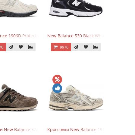
nce 1906D Protection Pack Turtledove
New Balance 530 Black White Silver
70
9970
и New Balance 574 Umber Black
Кроссовки New Balance 1906R Arid Stone