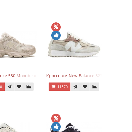
nce 530 Moonbeam Sea Salt
Кроссовки New Balance 327 Beige Pink
70
11570