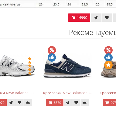
14990
Рекомендуем
ки New Balance 530 White Silver Navy
Кроссовки New Balance 574 Navy Blue W
Кроссов
970
8570
99