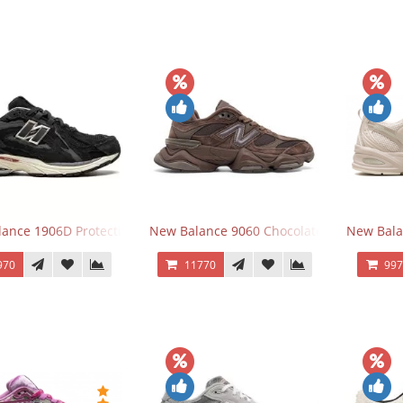
ance 1906D Protection Pack Black черные
New Balance 9060 Chocolate Brown
New Bala
970
11770
99