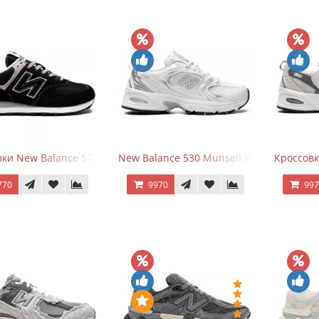
ки New Balance 574 Evergreen Black
New Balance 530 Munsell White Silver
Кроссовк
770
9970
99