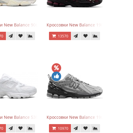
goods Dark Grey
и New Balance 9060 Quartz Grey
Кроссовки New Balance 1906A Dragon Ber
70
13570
rey
и New Balance 530 Total White Silver
Кроссовки New Balance 1906R Brighton Gr
70
10970