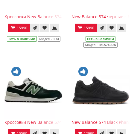
Кроссовки New Balance 574 женские бордовые
New Balance 574 черные с б
15990
15990
Есть в наличии
Модель:
574
Есть в наличии
Модель:
ML574LUA
Кроссовки New Balance 574 мужские темно-зеленые с серым
New Balance 574 Black Phant
10590
12990