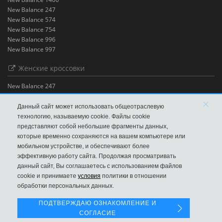
New Balance 247
New Balance 574
New Balance 754
New Balance 996
New Balance 997
Женские кроссовки
New Balance 247
New Balance 530
×
New Balance 574
Данный сайт может использовать общеотраслевую
New Balance 580
технологию, называемую cookie. Файлы cookie
New Balance 996
представляют собой небольшие фрагменты данных,
Одежда New Balance
которые временно сохраняются на вашем компьютере или
Брюки New Balance
мобильном устройстве, и обеспечивают более
Футболки New Balance
эффективную работу сайта. Продолжая просматривать
Шорты New Balance
данный сайт, Вы соглашаетесь с использованием файлов
Левая панель
cookie и принимаете
условия
политики в отношении
обработки персональных данных.
ПОДТВЕРЖДАЮ ОЗНАКОМЛЕНИЕ И
Официальный сайт New Balance
СОГЛАСИЕ
new-balance © 2019 – 2026