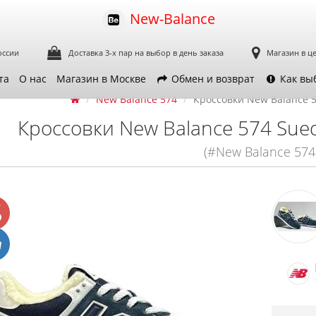
New-Balance
оссии
Доставка 3-х пар
на выбор в день заказа
Магазин в ц
та
О нас
Магазин в Москве
Обмен и возврат
Как вы
New Balance 574
Кроссовки New Balance 5
Кроссовки New Balance 574 Sued
(#New Balance 574