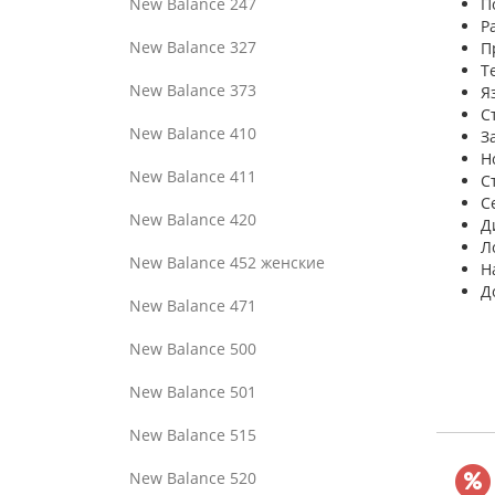
New Balance 247
П
Р
New Balance 327
П
Т
New Balance 373
Я
С
New Balance 410
З
Н
New Balance 411
С
С
New Balance 420
Д
Л
New Balance 452 женские
Н
Д
New Balance 471
New Balance 500
New Balance 501
New Balance 515
New Balance 520