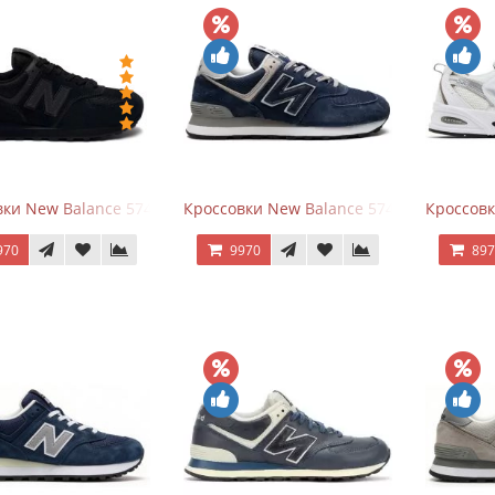
ки New Balance 574 All Black
Кроссовки New Balance 574 Navy Blue G
Кроссовк
970
9970
89