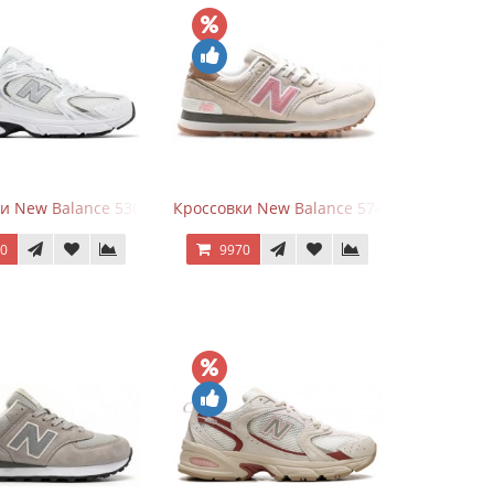
rey
и New Balance 530 White Silver Metallic
Кроссовки New Balance 574 Power Beige P
70
9970