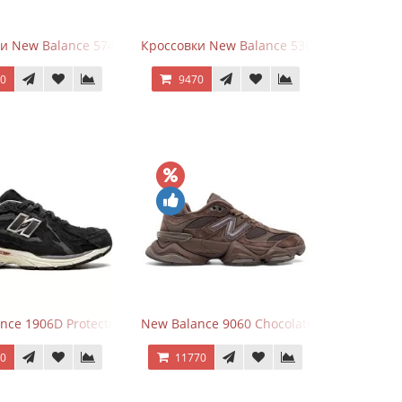
White Leather
и New Balance 574 Silver Summer Fog
Кроссовки New Balance 530 Festival Pack C
70
9470
Grey
nce 1906D Protection Pack Black черные
New Balance 9060 Chocolate Brown
70
11770