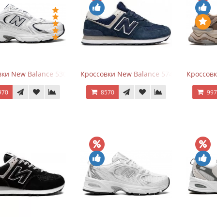
ки New Balance 530 White Silver Navy
Кроссовки New Balance 574 Navy Blue W
Кроссов
970
8570
99