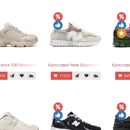
ance 530 Moonbeam Sea Salt
Кроссовки New Balance 327 Beige Pink
Кроссовк
970
11570
99