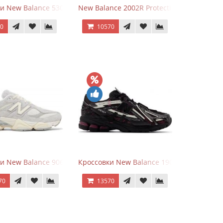
и New Balance 530 Grey Matter Harbor Grey
New Balance 2002R Protection Phantom Bl
70
10570
goods Dark Grey
и New Balance 9060 Quartz Grey
Кроссовки New Balance 1906A Dragon Ber
70
13570