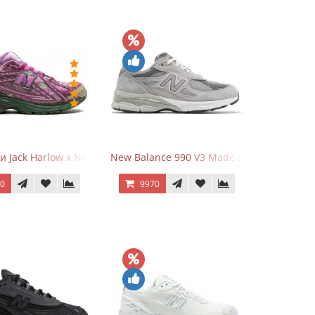
и Jack Harlow x New Balance 1906r Kentucky Derby
New Balance 990 V3 Made in USA Grey
70
9970