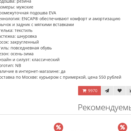
одошва: резина
азмеры: мужские
ромежуточная подошва EVA
ехнология: ENCAP® обеспечивают комфорт и амортизацию
зычок и задник с мягкими вставками
телька: текстиль
астежка: шнуровка
осок: закругленный
тиль: повседневная обувь
езон: осень-зима
изайн и силуэт: классический
оготип: NB
аличие в интернет-магазине: да
оставка по Москве: курьером с примеркой, цена 550 рублей
9970
Рекомендуем