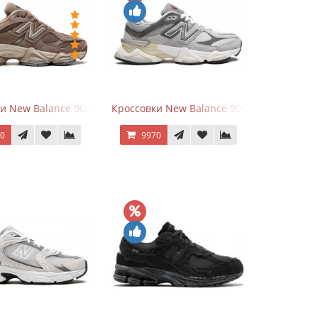
hite
ки New Balance 9060 Mushroom
Кроссовки New Balance 9060 Rain Cloud G
70
9970