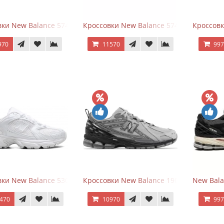
ки New Balance 574 Classic Blue Grey
Кроссовки New Balance 574 Classic Blue 
Кроссовк
970
11570
99
ки New Balance 530 Total White Silver
Кроссовки New Balance 1906R Brighton 
New Bala
470
10970
99