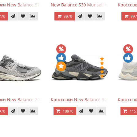
ки New Balance 574 Evergreen Black
New Balance 530 Munsell White Silver
Кроссовк
770
9970
99
ки New Balance 2002R Protection Pack Grey
Кроссовки New Balance 9060 x Joe Fresh
Кроссовк
970
10970
115