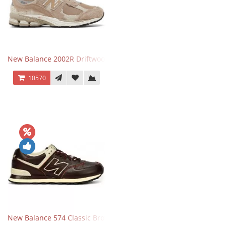
New Balance 2002R Driftwood Sea Salt бежевые
10570
New Balance 574 Classic Brown White