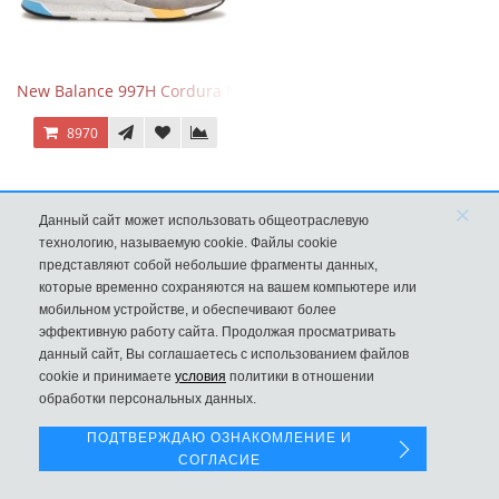
New Balance 997H Cordura Marblehead с желтой и голубой вс
8970
×
Данный сайт может использовать общеотраслевую
технологию, называемую cookie. Файлы cookie
представляют собой небольшие фрагменты данных,
которые временно сохраняются на вашем компьютере или
мобильном устройстве, и обеспечивают более
эффективную работу сайта. Продолжая просматривать
данный сайт, Вы соглашаетесь с использованием файлов
Левая панель
cookie и принимаете
условия
политики в отношении
обработки персональных данных.
ПОДТВЕРЖДАЮ ОЗНАКОМЛЕНИЕ И
New Balance 530 Custom Retro Cream Grey
СОГЛАСИЕ
9970