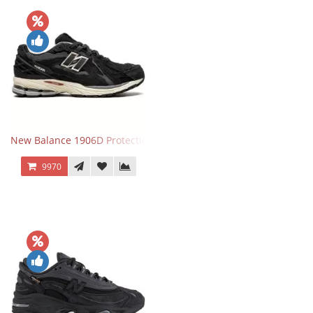
New Balance 1906D Protection Pack Black черные
9970