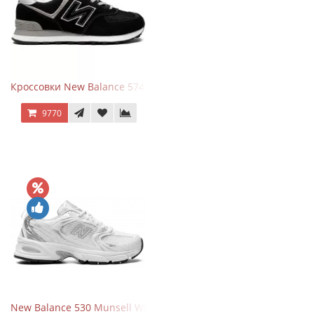
Кроссовки New Balance 574 Evergreen Black
9770
New Balance 530 Munsell White Silver