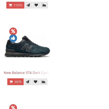
11970
New Balance 574 Dark Cyan Black Suede
9970