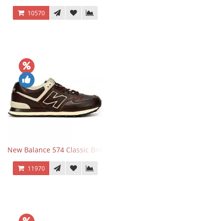
10570
New Balance 574 Classic Brown White
11970