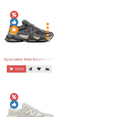
Кроссовки New Balance 9060 x Joe Freshgoods Dark Grey
10970