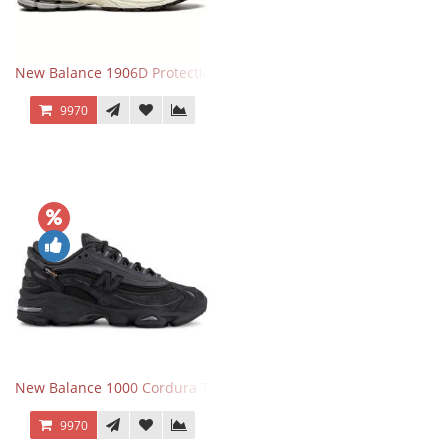
New Balance 1906D Protection Pack Black черные
9970
New Balance 1000 Cordura Trainers Black Cement
9970