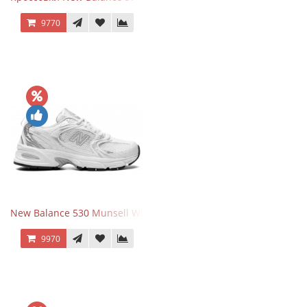
9770
New Balance 530 Munsell White Silver
9970