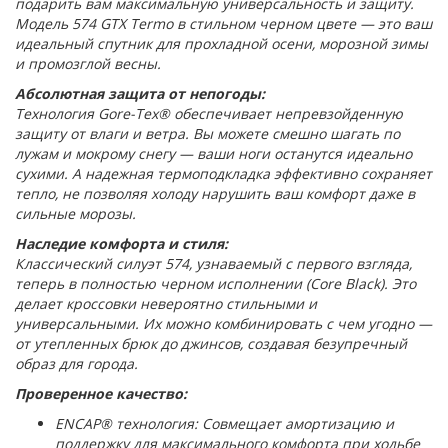
подарить вам максимальную универсальность и защиту.
Модель 574 GTX Termo в стильном черном цвете — это ваш
идеальный спутник для прохладной осени, морозной зимы
и промозглой весны.
Абсолютная защита от непогоды:
Технология Gore-Tex® обеспечивает непревзойденную
защиту от влаги и ветра. Вы можете смешно шагать по
лужам и мокрому снегу — ваши ноги останутся идеально
сухими. А надежная термоподкладка эффективно сохраняет
тепло, не позволяя холоду нарушить ваш комфорт даже в
сильные морозы.
Наследие комфорта и стиля:
Классический силуэт 574, узнаваемый с первого взгляда,
теперь в полностью черном исполнении (Core Black). Это
делает кроссовки невероятно стильными и
универсальными. Их можно комбинировать с чем угодно —
от утепленных брюк до джинсов, создавая безупречный
образ для города.
Проверенное качество:
ENCAP® технология: Совмещает амортизацию и
поддержку для максимального комфорта при ходьбе