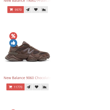
New Balance 1906D Protection Pack Black черные
9970
New Balance 9060 Chocolate Brown
11770