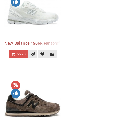
New Balance 1906R Fantomfit White
9970