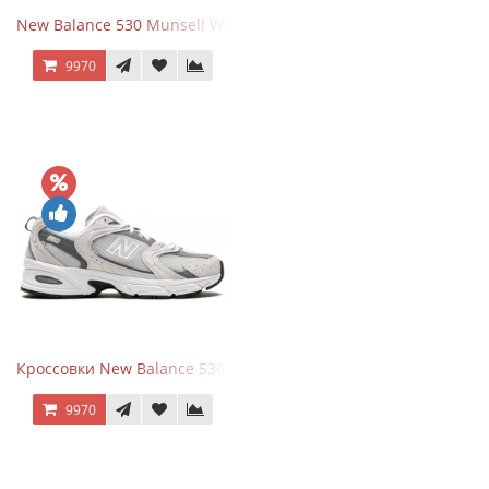
New Balance 530 Munsell White Silver
9970
Кроссовки New Balance 530 Grey Matter Harbor Grey
9970