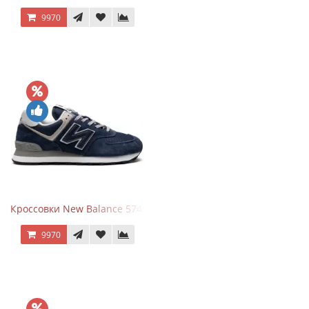
9970
Кроссовки New Balance 574 Navy Blue Grey
9970