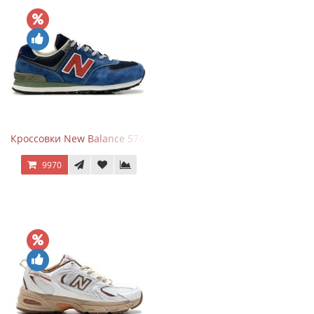
Кроссовки New Balance 574 Blue Black Red синий с красным
9970