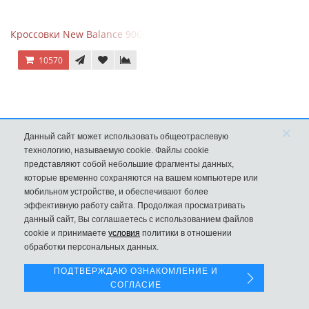
Кроссовки New Balance 9060 Sea Salt Surf
10570
×
Данный сайт может использовать общеотраслевую
технологию, называемую cookie. Файлы cookie
представляют собой небольшие фрагменты данных,
которые временно сохраняются на вашем компьютере или
мобильном устройстве, и обеспечивают более
эффективную работу сайта. Продолжая просматривать
данный сайт, Вы соглашаетесь с использованием файлов
Левая панель
cookie и принимаете
условия
политики в отношении
обработки персональных данных.
New Balance 9060 Magnet Dark Grey
ПОДТВЕРЖДАЮ ОЗНАКОМЛЕНИЕ И
10570
СОГЛАСИЕ