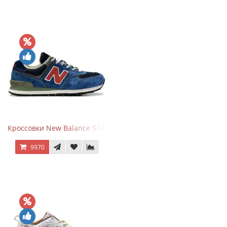
Кроссовки New Balance 574 Blue Black Red синий с красным
9970