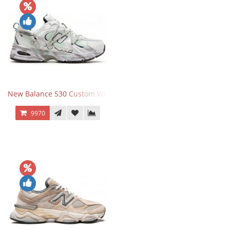
New Balance 530 Custom White Silver Navy
9970