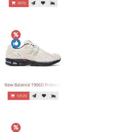
9970
New Balance 1906D Protection Pack Turtledove
10570