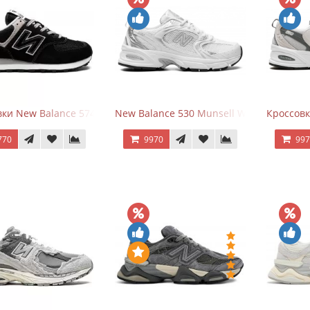
ки New Balance 574 Evergreen Black
New Balance 530 Munsell White Silver
Кроссовк
770
9970
99