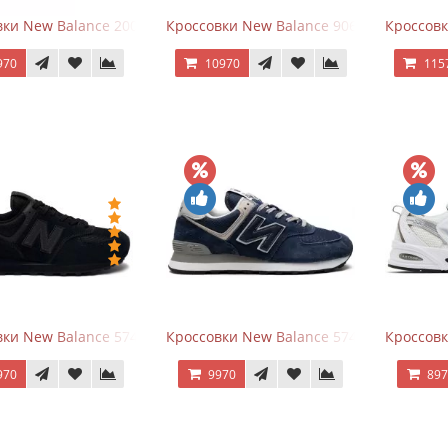
ки New Balance 2002R Protection Pack Grey
Кроссовки New Balance 9060 x Joe Fresh
Кроссовк
970
10970
115
ки New Balance 574 All Black
Кроссовки New Balance 574 Navy Blue G
Кроссовк
970
9970
89