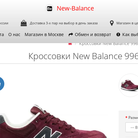
New-Balance
оссии
Доставка 3-х пар
на выбор в день заказа
Магазин в ц
та
О нас
Магазин в Москве
Обмен и возврат
Как вы
Кроссовки New Balance 99
Кроссовки New Balance 99
Разм