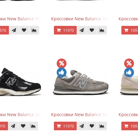
ки New Balance 9060 Triple Black
Кроссовки New Balance 1906A Black Silve
Кроссовк
570
11970
109
ки New Balance 2002R Protection Pack Black Grey
Кроссовки New Balance 574 Grey White Si
Кроссовк
970
11970
109