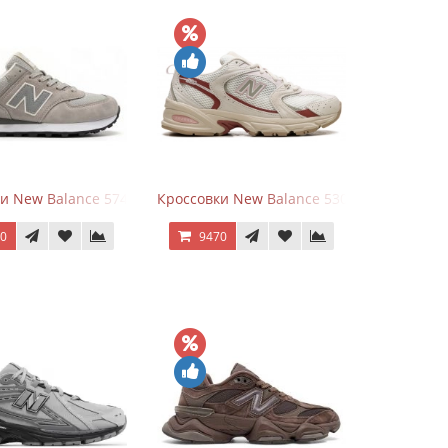
White Leather
и New Balance 574 Silver Summer Fog
Кроссовки New Balance 530 Festival Pack C
70
9470