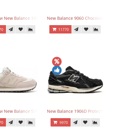
r
и New Balance 1906R Brighton Grey
New Balance 9060 Chocolate Brown
70
11770
lver
и New Balance 574 Light Grey Pink
New Balance 1906D Protection Pack Black
70
9970