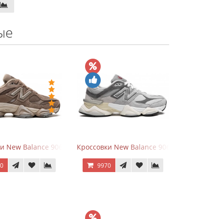
ые
hite
ки New Balance 9060 Mushroom
Кроссовки New Balance 9060 Rain Cloud G
70
9970