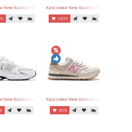
goods Dark Grey
и New Balance 9060 Quartz Grey
Кроссовки New Balance 1906A Dragon Ber
70
13570
rey
и New Balance 530 White Silver Metallic
Кроссовки New Balance 574 Power Beige P
70
9970