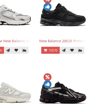
и New Balance 530 Grey Matter Harbor Grey
New Balance 2002R Protection Phantom Bl
70
10570