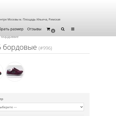
ентре Москвы
м. Площадь Ильича, Римская
брать размер
Отзывы
0
6 бордовые
6 бордовые
(#996)
ер