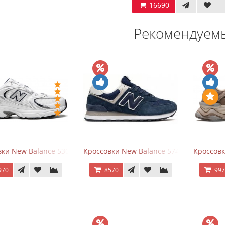
16690
Рекомендуем
ки New Balance 530 White Silver Navy
Кроссовки New Balance 574 Navy Blue W
Кроссов
970
8570
99