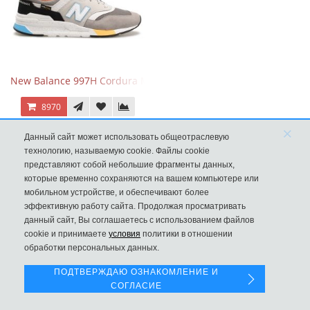
New Balance 997H Cordura Marblehead с желтой и голубой вс
8970
×
Данный сайт может использовать общеотраслевую
технологию, называемую cookie. Файлы cookie
представляют собой небольшие фрагменты данных,
которые временно сохраняются на вашем компьютере или
мобильном устройстве, и обеспечивают более
эффективную работу сайта. Продолжая просматривать
данный сайт, Вы соглашаетесь с использованием файлов
Левая панель
cookie и принимаете
условия
политики в отношении
обработки персональных данных.
ПОДТВЕРЖДАЮ ОЗНАКОМЛЕНИЕ И
СОГЛАСИЕ
New Balance 530 Custom Retro Cream Grey