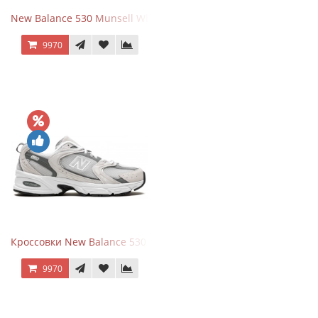
New Balance 530 Munsell White Silver
9970
Кроссовки New Balance 530 Grey Matter Harbor Grey
9970