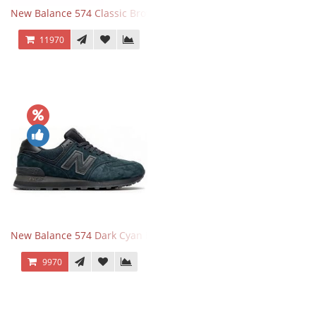
New Balance 574 Classic Brown White
11970
New Balance 574 Dark Cyan Black Suede
9970