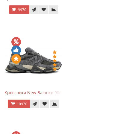
9970
Кроссовки New Balance 9060 x Joe Freshgoods Dark Grey
10970