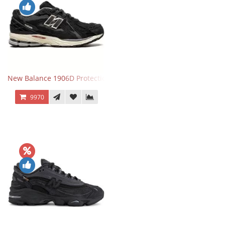
New Balance 1906D Protection Pack Black черные
9970