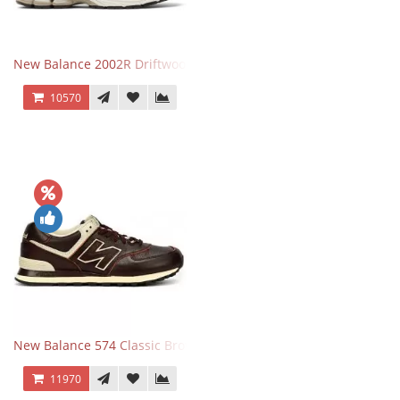
New Balance 2002R Driftwood Sea Salt бежевые
10570
New Balance 574 Classic Brown White
11970