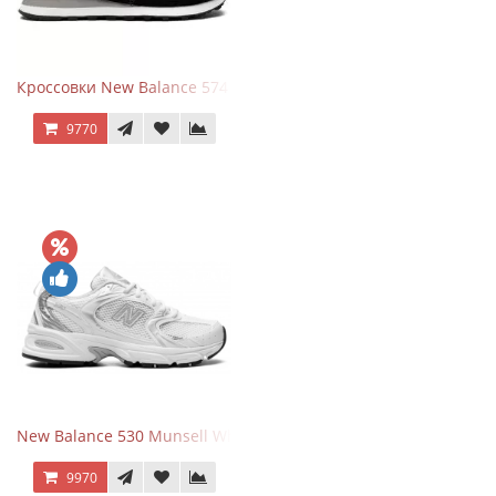
Кроссовки New Balance 574 Evergreen Black
9770
New Balance 530 Munsell White Silver
9970