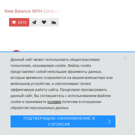
New Balance 997H Cordura Marblehead с желтой и голубой вс
8970
×
Данный сайт может использовать общеотраслевую
технологию, называемую cookie. Файлы cookie
представляют собой небольшие фрагменты данных,
которые временно сохраняются на вашем компьютере или
мобильном устройстве, и обеспечивают более
эффективную работу сайта. Продолжая просматривать
данный сайт, Вы соглашаетесь с использованием файлов
Левая панель
cookie и принимаете
условия
политики в отношении
New Balance 530 Custom Retro Cream Grey
обработки персональных данных.
9970
ПОДТВЕРЖДАЮ ОЗНАКОМЛЕНИЕ И
СОГЛАСИЕ