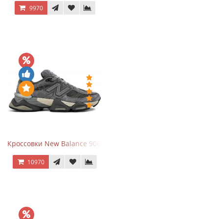
9970
Кроссовки New Balance 9060 x Joe Freshgoods Dark Grey
10970