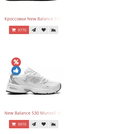
Кроссовки New Balance 574 Evergreen Black
9770
New Balance 530 Munsell White Silver
9970