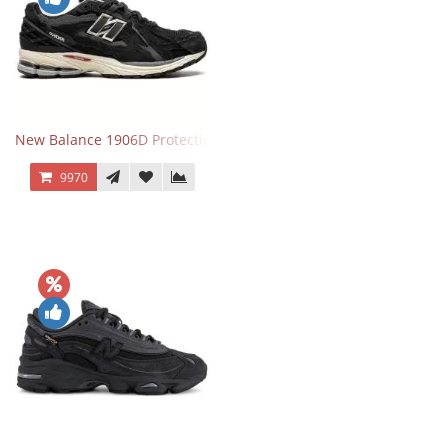
New Balance 1906D Protection Pack Black черные
9970