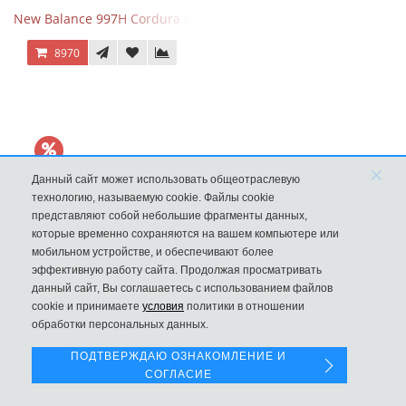
New Balance 997H Cordura Marblehead с желтой и голубой вс
8970
×
Данный сайт может использовать общеотраслевую
технологию, называемую cookie. Файлы cookie
представляют собой небольшие фрагменты данных,
которые временно сохраняются на вашем компьютере или
мобильном устройстве, и обеспечивают более
эффективную работу сайта. Продолжая просматривать
данный сайт, Вы соглашаетесь с использованием файлов
Левая панель
New Balance 530 Custom Retro Cream Grey
cookie и принимаете
условия
политики в отношении
обработки персональных данных.
9970
ПОДТВЕРЖДАЮ ОЗНАКОМЛЕНИЕ И
СОГЛАСИЕ