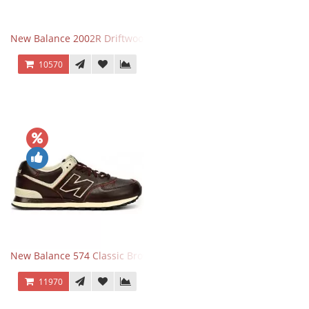
New Balance 2002R Driftwood Sea Salt бежевые
10570
New Balance 574 Classic Brown White
11970