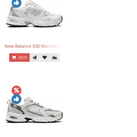
New Balance 530 Munsell White Silver
9970