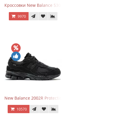
Кроссовки New Balance 530 Grey Matter Harbor Grey
9970
New Balance 2002R Protection Phantom Black
10570