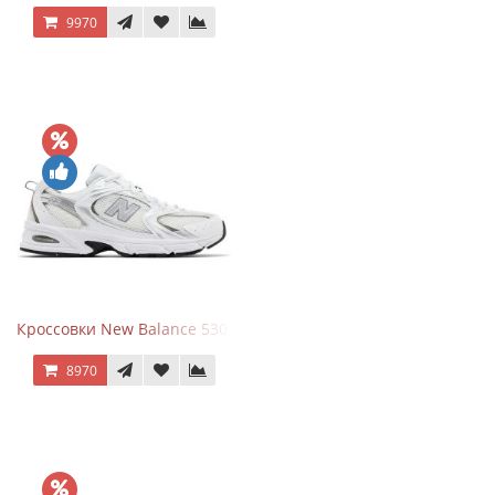
9970
Кроссовки New Balance 530 White Silver Metallic
8970