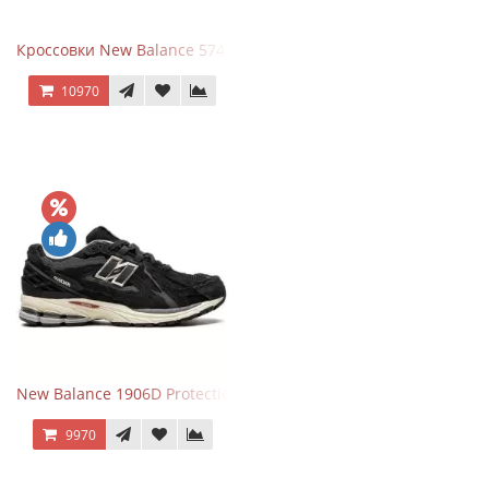
Кроссовки New Balance 574 Light Grey Pink
10970
New Balance 1906D Protection Pack Black черные
9970