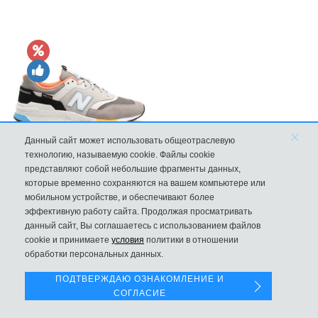
×
Данный сайт может использовать общеотраслевую
технологию, называемую cookie. Файлы cookie
представляют собой небольшие фрагменты данных,
New Balance 997H Cordura Marblehead с желтой и голубой вс
которые временно сохраняются на вашем компьютере или
мобильном устройстве, и обеспечивают более
8970
эффективную работу сайта. Продолжая просматривать
данный сайт, Вы соглашаетесь с использованием файлов
Левая панель
cookie и принимаете
условия
политики в отношении
обработки персональных данных.
ПОДТВЕРЖДАЮ ОЗНАКОМЛЕНИЕ И
СОГЛАСИЕ