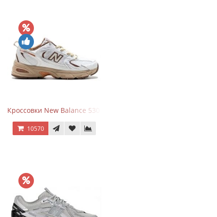
Кроссовки New Balance 530 x Niko and... Off White
10570