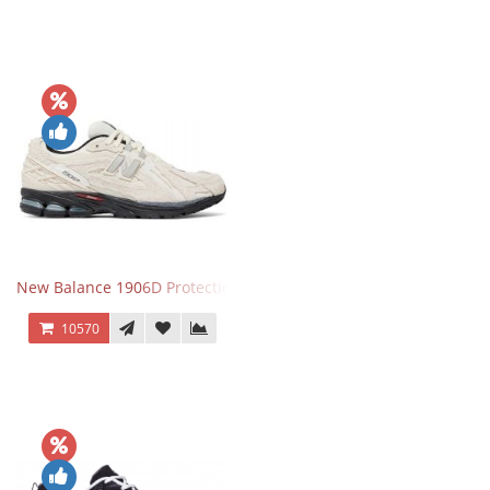
New Balance 1906D Protection Pack Turtledove
10570