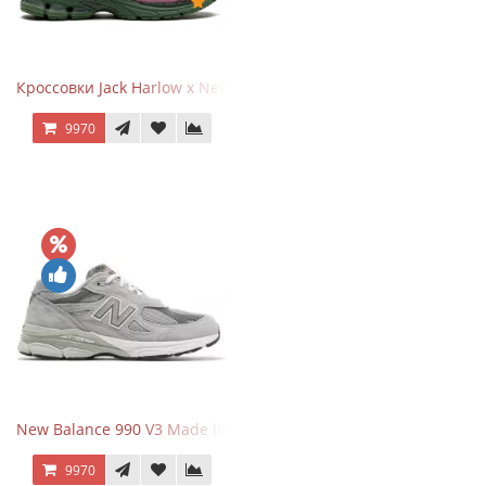
Кроссовки Jack Harlow x New Balance 1906r Kentucky Derby
9970
New Balance 990 V3 Made in USA Grey
9970