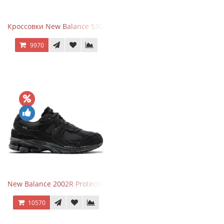
Кроссовки New Balance 530 Grey Matter Harbor Grey
9970
New Balance 2002R Protection Phantom Black
10570