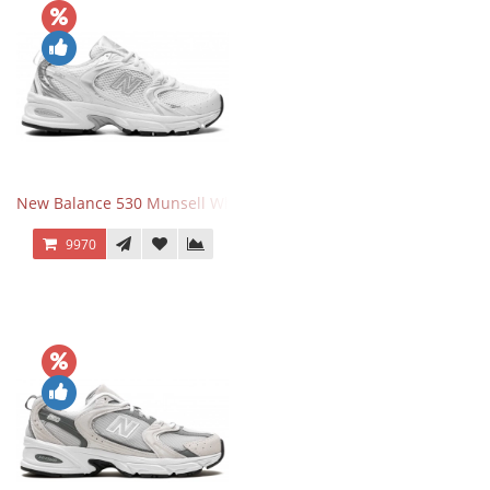
New Balance 530 Munsell White Silver
9970