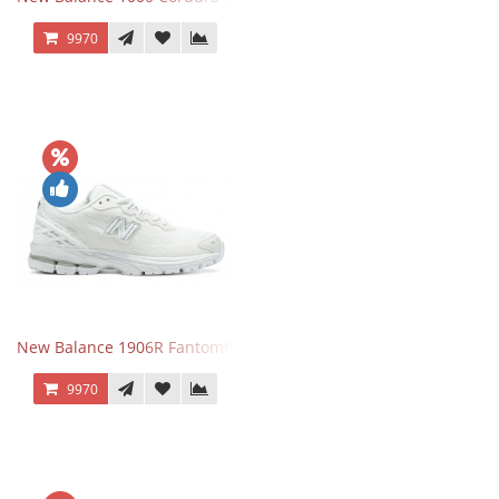
9970
New Balance 1906R Fantomfit White
9970