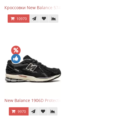
Кроссовки New Balance 574 Light Grey Pink
10970
New Balance 1906D Protection Pack Black черные
9970