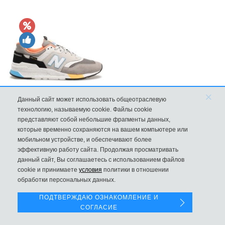
×
Данный сайт может использовать общеотраслевую
технологию, называемую cookie. Файлы cookie
New Balance 997H Cordura Marblehead с желтой и голубой вс
представляют собой небольшие фрагменты данных,
которые временно сохраняются на вашем компьютере или
8970
мобильном устройстве, и обеспечивают более
эффективную работу сайта. Продолжая просматривать
данный сайт, Вы соглашаетесь с использованием файлов
Левая панель
cookie и принимаете
условия
политики в отношении
обработки персональных данных.
ПОДТВЕРЖДАЮ ОЗНАКОМЛЕНИЕ И
СОГЛАСИЕ