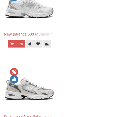
New Balance 530 Munsell White Silver
9970
Кроссовки New Balance 530 Grey Matter Harbor Grey