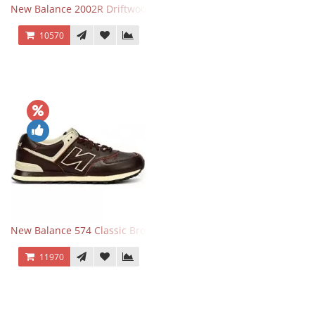
New Balance 2002R Driftwood Sea Salt бежевые
10570
New Balance 574 Classic Brown White
11970