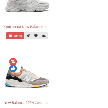
Кроссовки New Balance 9060 Triple White
10570
New Balance 997H Cordura Marblehead с желтой и голубой вс