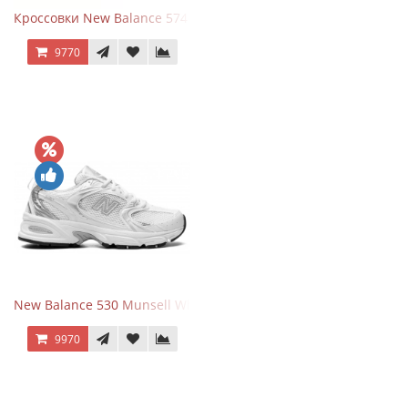
Кроссовки New Balance 574 Evergreen Black
9770
New Balance 530 Munsell White Silver
9970