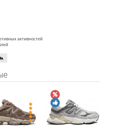
ортивных активностей
блей
ые