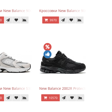
hite
ки New Balance 9060 Mushroom
Кроссовки New Balance 9060 Rain Cloud G
70
9970
и New Balance 530 Grey Matter Harbor Grey
New Balance 2002R Protection Phantom Bl
70
10570