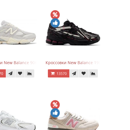
goods Dark Grey
и New Balance 9060 Quartz Grey
Кроссовки New Balance 1906A Dragon Ber
70
13570