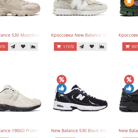
ance 530 Moonbeam Sea Salt
Кроссовки New Balance 327 Beige Pink
Кроссовк
970
11570
99
ance 1906D Protection Pack Turtledove
New Balance 530 Black White Silver
New Bala