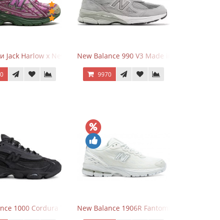
и Jack Harlow x New Balance 1906r Kentucky Derby
New Balance 990 V3 Made in USA Grey
70
9970
nce 1000 Cordura Trainers Black Cement
New Balance 1906R Fantomfit White