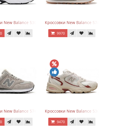
rey
и New Balance 530 White Silver Metallic
Кроссовки New Balance 574 Power Beige P
70
9970
White Leather
и New Balance 574 Silver Summer Fog
Кроссовки New Balance 530 Festival Pack C
70
9470