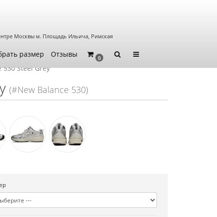
ентре Москвы
м. Площадь Ильича, Римская
брать размер
Отзывы
0
 530 Steel Grey
y
(#New Balance 530)
ер