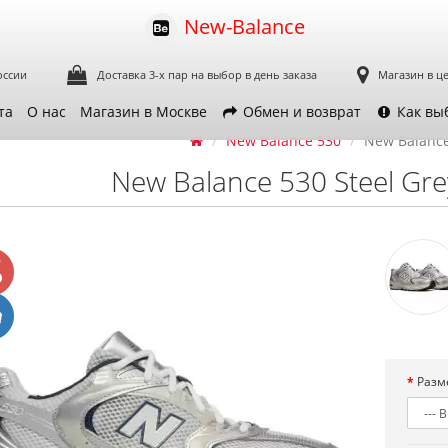
New-Balance
оссии
Доставка 3-х пар
на выбор в день заказа
Магазин в ц
та
О нас
Магазин в Москве
Обмен и возврат
Как вы
New Balance 530
New Balance
New Balance 530 Steel Gre
Разм