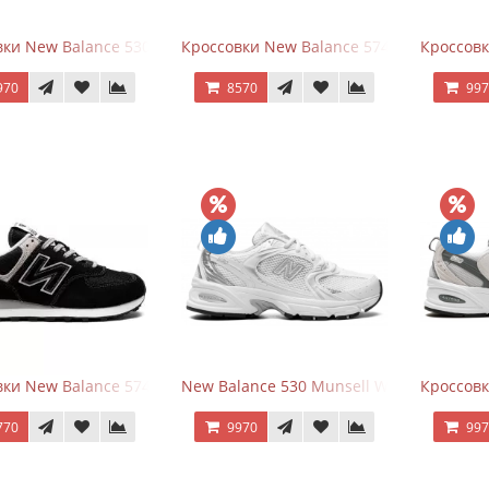
ки New Balance 530 White Silver Navy
Кроссовки New Balance 574 Navy Blue W
Кроссов
970
8570
99
ки New Balance 574 Evergreen Black
New Balance 530 Munsell White Silver
Кроссовк
770
9970
99