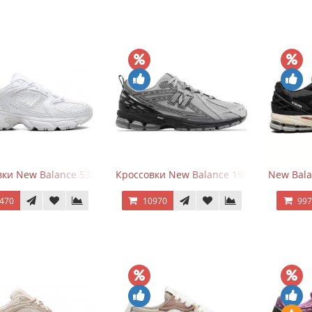
ки New Balance 530 Total White Silver
Кроссовки New Balance 1906R Brighton 
New Bala
470
10970
99