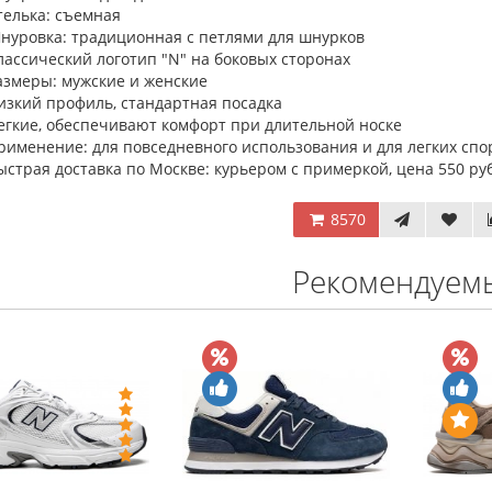
телька: съемная
нуровка: традиционная с петлями для шнурков
лассический логотип "N" на боковых сторонах
азмеры: мужские и женские
изкий профиль, стандартная посадка
егкие, обеспечивают комфорт при длительной носке
рименение: для повседневного использования и для легких сп
ыстрая доставка по Москве: курьером с примеркой, цена 550 ру
8570
Рекомендуем