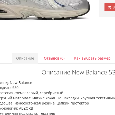
8
Описание
Отзывов (0)
Как выбрать размер
Описание New Balance 530
ренд: New Balance
одель: 530
ветовая схема: серый, серебристый
ерхний материал: мягкие кожаные накладки, крупная текстильн
одошва: износостойкая резина, цепкий протектор
ехнология: ABZORB
нутренняя подкладка: текстиль