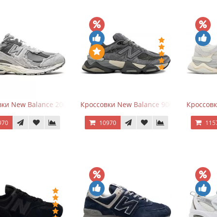
ки New Balance 2002R Protection Pack Grey
Кроссовки New Balance 9060 x Joe Fresh
Кроссовк
970
10970
115