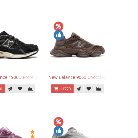
Grey
nce 1906D Protection Pack Black черные
New Balance 9060 Chocolate Brown
70
11770