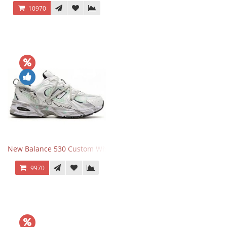
10970
New Balance 530 Custom White Silver Navy
9970