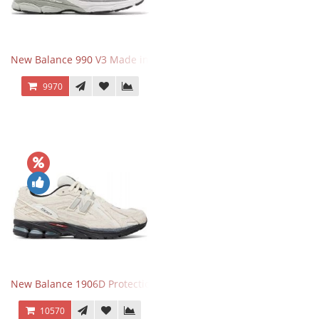
New Balance 990 V3 Made in USA Grey
9970
New Balance 1906D Protection Pack Turtledove
10570