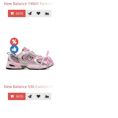
New Balance 1906R Fantomfit Ice Wine
9970
New Balance 530 Custom Pink Silver розовые
9970