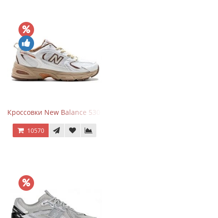
Кроссовки New Balance 530 x Niko and... Off White
10570