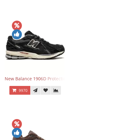
New Balance 1906D Protection Pack Black черные
9970