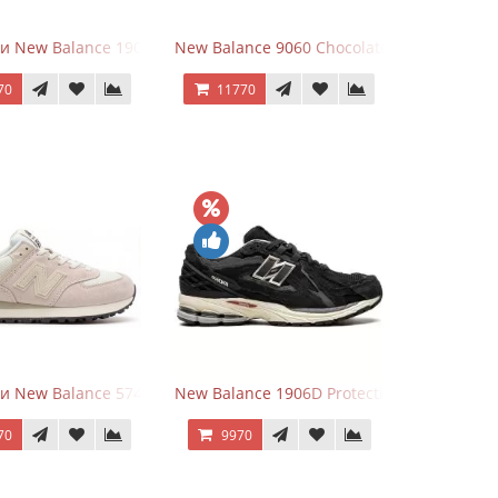
r
и New Balance 1906R Brighton Grey
New Balance 9060 Chocolate Brown
70
11770
lver
и New Balance 574 Light Grey Pink
New Balance 1906D Protection Pack Black
70
9970