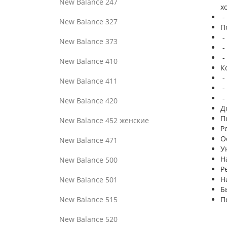
New Balance 247
х
-
New Balance 327
П
-
New Balance 373
-
-
New Balance 410
К
-
New Balance 411
-
-
New Balance 420
Д
П
New Balance 452 женские
Р
О
New Balance 471
У
Н
New Balance 500
Р
Н
New Balance 501
Б
New Balance 515
П
New Balance 520