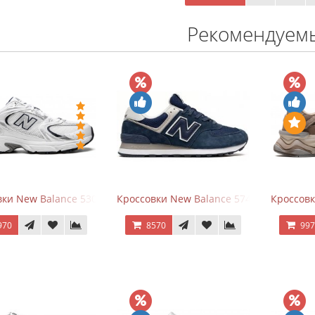
Рекомендуем
ки New Balance 530 White Silver Navy
Кроссовки New Balance 574 Navy Blue W
Кроссов
970
8570
99