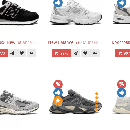
ки New Balance 574 Evergreen Black
New Balance 530 Munsell White Silver
Кроссовк
770
9970
99