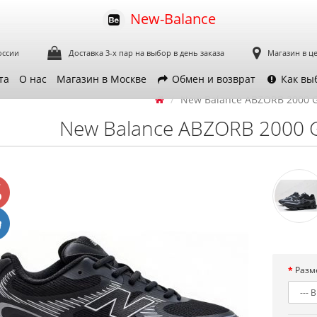
New-Balance
оссии
Доставка 3-х пар
на выбор в день заказа
Магазин в ц
та
О нас
Магазин в Москве
Обмен и возврат
Как вы
New Balance ABZORB 2000 Gr
New Balance ABZORB 2000 Gr
Разм