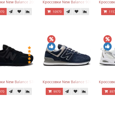
ки New Balance 2002R Protection Pack Grey
Кроссовки New Balance 9060 x Joe Fresh
Кроссовк
970
10970
115
ки New Balance 574 All Black
Кроссовки New Balance 574 Navy Blue G
Кроссовк
970
9970
89