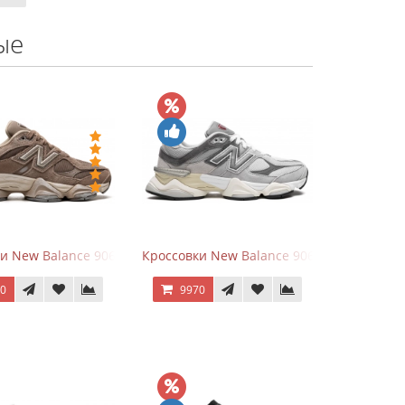
ые
hite
ки New Balance 9060 Mushroom
Кроссовки New Balance 9060 Rain Cloud G
70
9970