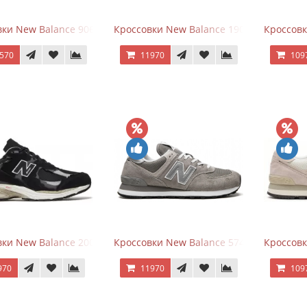
ки New Balance 9060 Triple Black
Кроссовки New Balance 1906A Black Silve
Кроссовк
570
11970
109
ки New Balance 2002R Protection Pack Black Grey
Кроссовки New Balance 574 Grey White Si
Кроссовк
970
11970
109