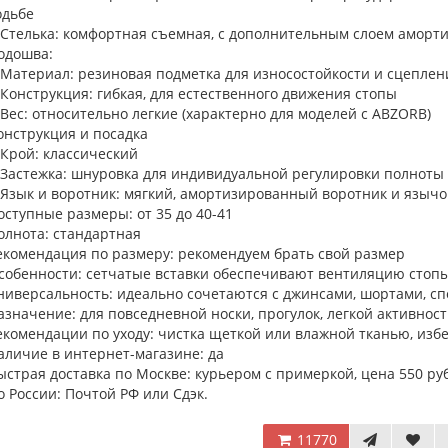
одьбе
 Стелька: комфортная съемная, с дополнительным слоем аморт
одошва:
 Материал: резиновая подметка для износостойкости и сцеплен
 Конструкция: гибкая, для естественного движения стопы
 Вес: относительно легкие (характерно для моделей с ABZORB)
онструкция и посадка
 Крой: классический
 Застежка: шнуровка для индивидуальной регулировки полноты
 Язык и воротник: мягкий, амортизированный воротник и язычо
оступные размеры: от 35 до 40-41
олнота: стандартная
екомендация по размеру: рекомендуем брать свой размер
собенности: сетчатые вставки обеспечивают вентиляцию стоп
ниверсальность: идеально сочетаются с джинсами, шортами, 
азначение: для повседневной носки, прогулок, легкой активнос
екомендации по уходу: чистка щеткой или влажной тканью, изб
аличие в интернет-магазине: да
ыстрая доставка по Москве: курьером с примеркой, цена 550 ру
о России: Почтой РФ или Сдэк.
11770