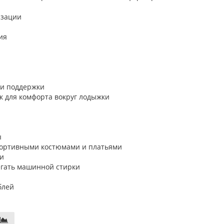
изации
ия
 и поддержки
к для комфорта вокруг лодыжки
ы
спортивными костюмами и платьями
ти
егать машинной стирки
блей