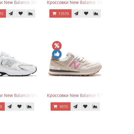
goods Dark Grey
и New Balance 9060 Quartz Grey
Кроссовки New Balance 1906A Dragon Ber
70
13570
rey
и New Balance 530 White Silver Metallic
Кроссовки New Balance 574 Power Beige P
70
9970