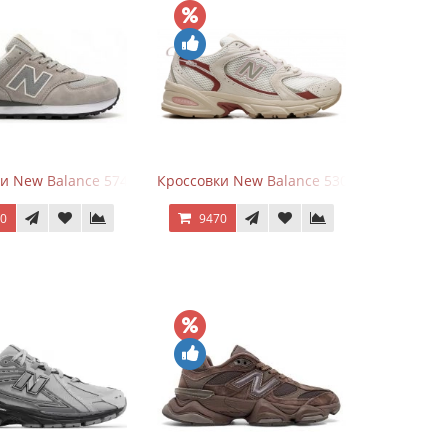
White Leather
и New Balance 574 Silver Summer Fog
Кроссовки New Balance 530 Festival Pack C
70
9470