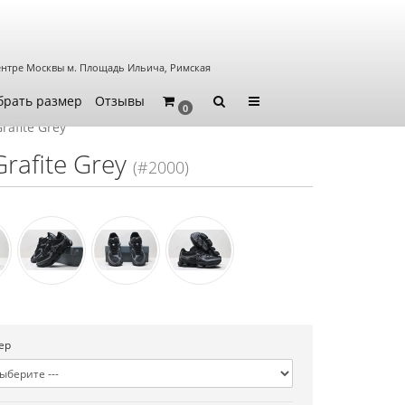
ентре Москвы
м. Площадь Ильича, Римская
брать размер
Отзывы
0
afite Grey
afite Grey
(#2000)
ер