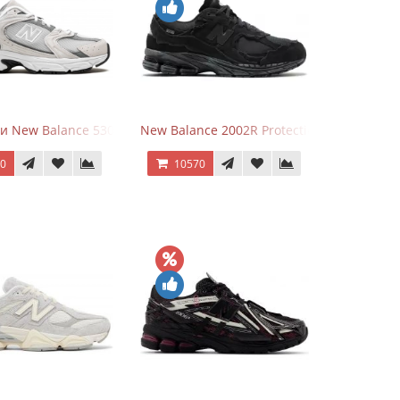
и New Balance 530 Grey Matter Harbor Grey
New Balance 2002R Protection Phantom Bl
70
10570