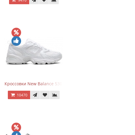
9470
Кроссовки New Balance 530 Total White Silver
10470