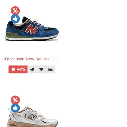
Кроссовки New Balance 574 Blue Black Red синий с красным
9970