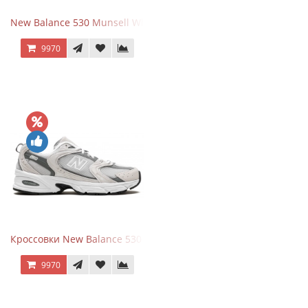
New Balance 530 Munsell White Silver
9970
Кроссовки New Balance 530 Grey Matter Harbor Grey
9970