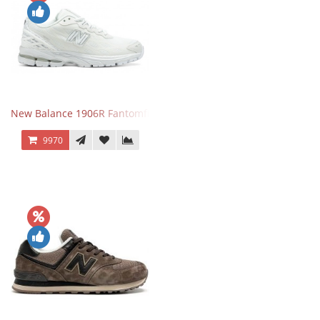
New Balance 1906R Fantomfit White
9970