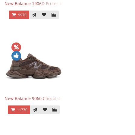
New Balance 1906D Protection Pack Black черные
9970
New Balance 9060 Chocolate Brown
11770