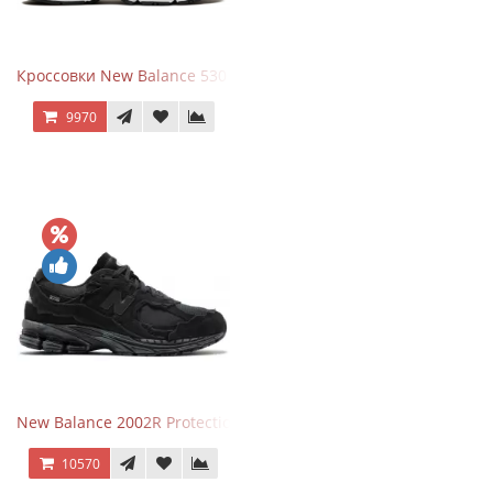
Кроссовки New Balance 530 Grey Matter Harbor Grey
9970
New Balance 2002R Protection Phantom Black
10570