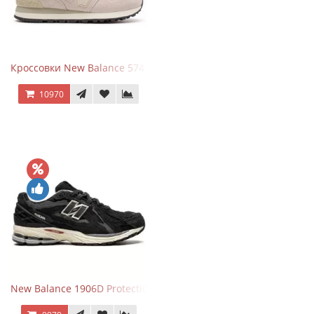
Кроссовки New Balance 574 Light Grey Pink
10970
New Balance 1906D Protection Pack Black черные