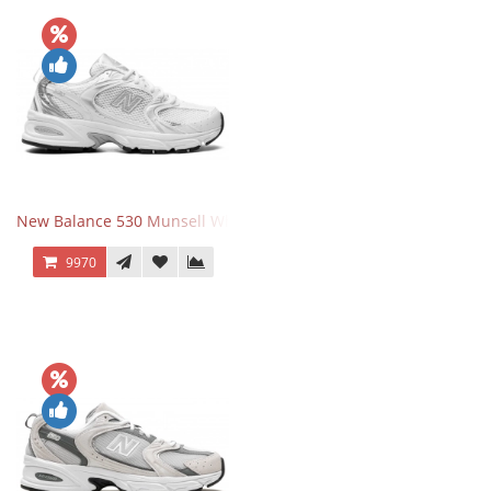
New Balance 530 Munsell White Silver
9970