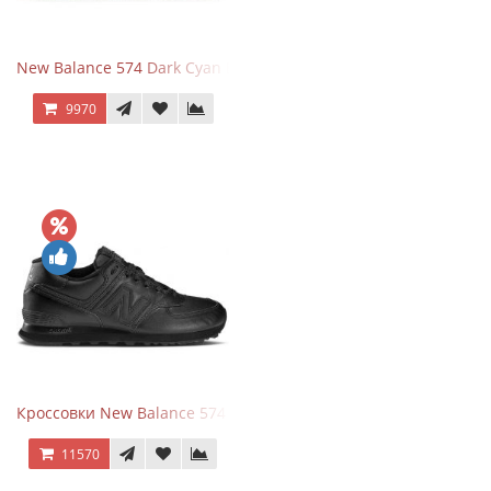
New Balance 574 Dark Cyan Black Suede
9970
Кроссовки New Balance 574 Triple Black Leather
11570