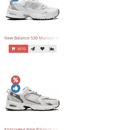
New Balance 530 Munsell White Silver
9970
Кроссовки New Balance 530 Grey Matter Harbor Grey