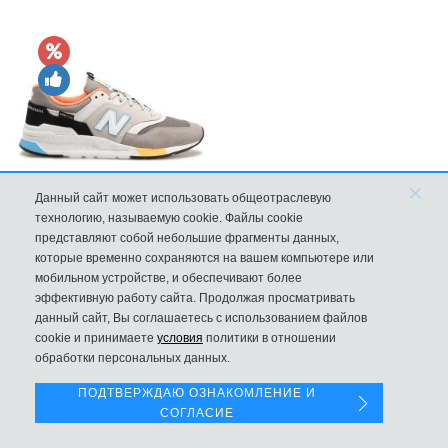
×
Данный сайт может использовать общеотраслевую
технологию, называемую cookie. Файлы cookie
New Balance 997H Cordura Marblehead с желтой и голубой вс
представляют собой небольшие фрагменты данных,
которые временно сохраняются на вашем компьютере или
8970
мобильном устройстве, и обеспечивают более
эффективную работу сайта. Продолжая просматривать
данный сайт, Вы соглашаетесь с использованием файлов
Левая панель
cookie и принимаете
условия
политики в отношении
обработки персональных данных.
ПОДТВЕРЖДАЮ ОЗНАКОМЛЕНИЕ И
СОГЛАСИЕ