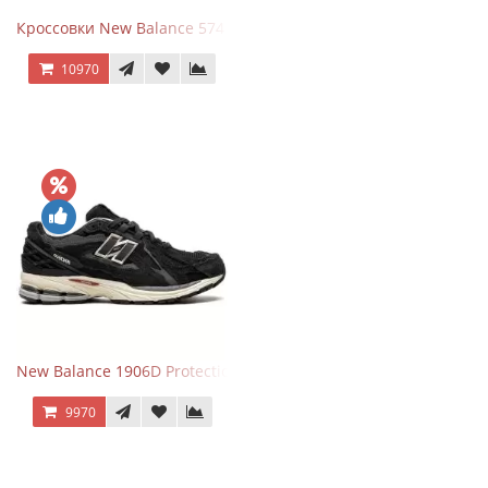
Кроссовки New Balance 574 Light Grey Pink
10970
New Balance 1906D Protection Pack Black черные
9970