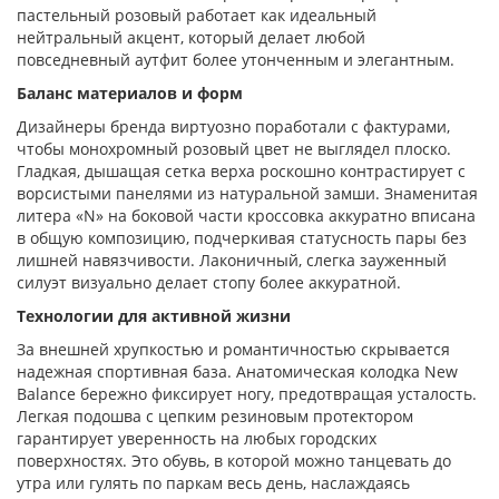
пастельный розовый работает как идеальный
нейтральный акцент, который делает любой
повседневный аутфит более утонченным и элегантным.
Баланс материалов и форм
Дизайнеры бренда виртуозно поработали с фактурами,
чтобы монохромный розовый цвет не выглядел плоско.
Гладкая, дышащая сетка верха роскошно контрастирует с
ворсистыми панелями из натуральной замши. Знаменитая
литера «N» на боковой части кроссовка аккуратно вписана
в общую композицию, подчеркивая статусность пары без
лишней навязчивости. Лаконичный, слегка зауженный
силуэт визуально делает стопу более аккуратной.
Технологии для активной жизни
За внешней хрупкостью и романтичностью скрывается
надежная спортивная база. Анатомическая колодка New
Balance бережно фиксирует ногу, предотвращая усталость.
Легкая подошва с цепким резиновым протектором
гарантирует уверенность на любых городских
поверхностях. Это обувь, в которой можно танцевать до
утра или гулять по паркам весь день, наслаждаясь