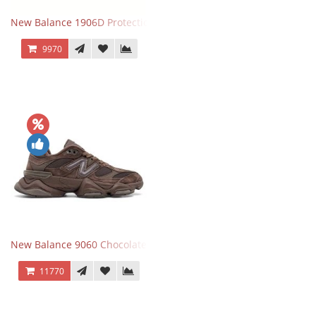
New Balance 1906D Protection Pack Black черные
9970
New Balance 9060 Chocolate Brown
11770