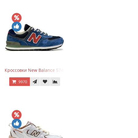
Кроссовки New Balance 574 Blue Black Red синий с красным
9970