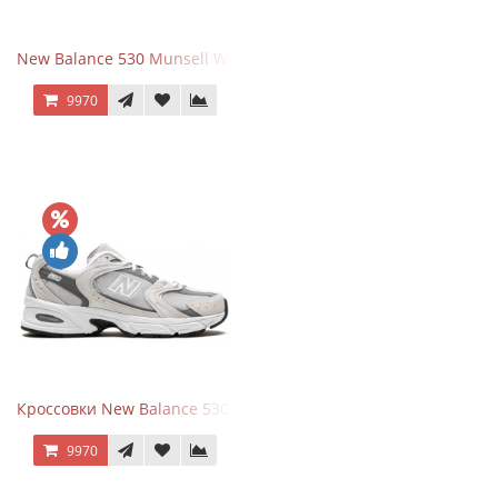
New Balance 530 Munsell White Silver
9970
Кроссовки New Balance 530 Grey Matter Harbor Grey
9970