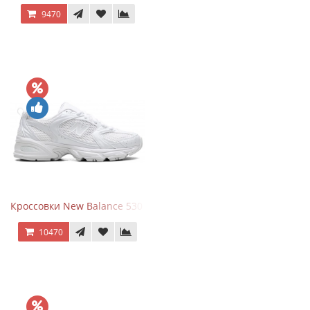
9470
Кроссовки New Balance 530 Total White Silver
10470