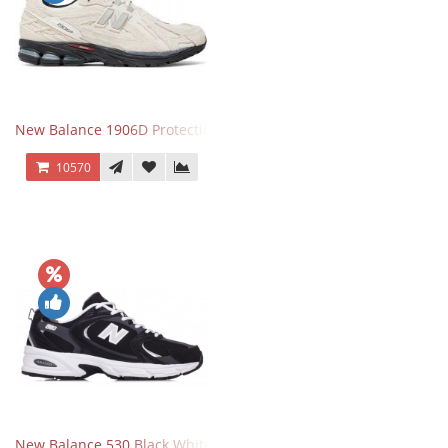
New Balance 1906D Protection Pack Turtledove
10570
New Balance 530 Black White Silver