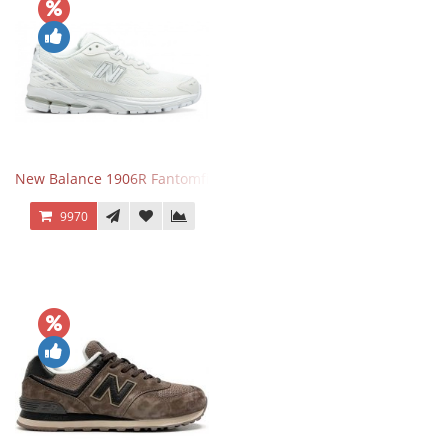
New Balance 1906R Fantomfit White
9970