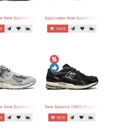
hite
ки New Balance 9060 Mushroom
Кроссовки New Balance 530 Total White Sil
70
10470
Grey
и New Balance 2002R Protection Pack Grey
New Balance 1906D Protection Pack Black
70
9970