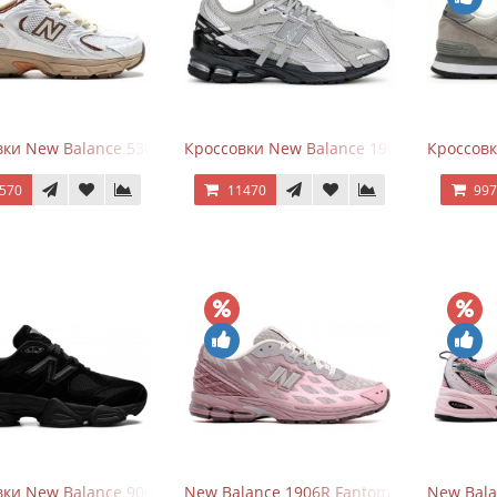
ки New Balance 530 x Niko and... Off White
Кроссовки New Balance 1906 Black Silver 
Кроссовк
570
11470
99
ки New Balance 9060 Triple Black
New Balance 1906R Fantomfit Ice Wine
New Bala