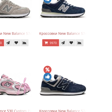
Metallic
и New Balance 574 Silver Summer Fog
Кроссовки New Balance 574 Classic Blue G
70
9970
nce 530 Custom Pink Silver розовые
Кроссовки New Balance 574 Navy Blue Gre