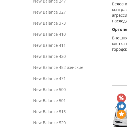
New Balance 247
Белосн
контрас
New Balance 327
агресс
наслед
New Balance 373
Ортоп
New Balance 410
Внешня
клетка 
New Balance 411
городск
New Balance 420
New Balance 452 женские
New Balance 471
New Balance 500
New Balance 501
New Balance 515
New Balance 520