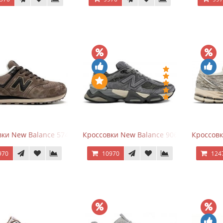
ки New Balance 574 Umber Black
Кроссовки New Balance 9060 x Joe Fresh
Кроссовк
970
10970
124