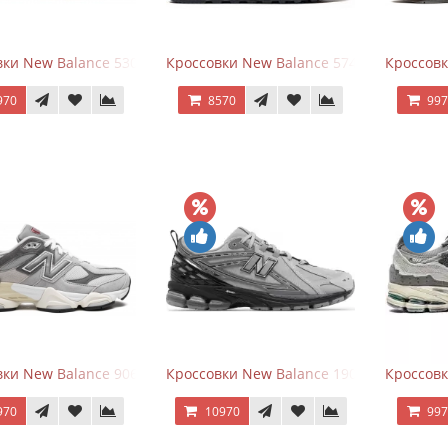
ки New Balance 530 White Silver Navy
Кроссовки New Balance 574 Navy Blue W
Кроссов
970
8570
99
ки New Balance 9060 Rain Cloud Grey
Кроссовки New Balance 1906R Brighton 
Кроссовк
970
10970
99