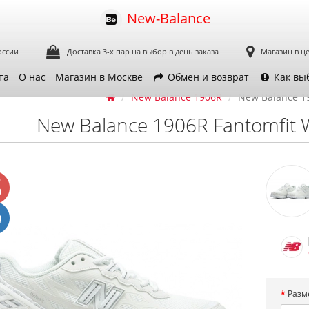
New-Balance
оссии
Доставка 3-х пар
на выбор в день заказа
Магазин в ц
та
О нас
Магазин в Москве
Обмен и возврат
Как вы
New Balance 1906R
New Balance 19
New Balance 1906R Fantomfit 
Разм