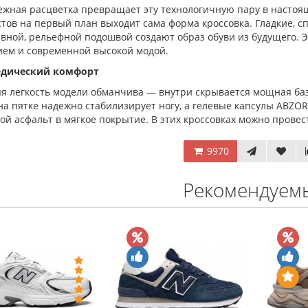
ежная расцветка превращает эту технологичную пару в настоя
тов на первый план выходит сама форма кроссовка. Гладкие, с
ивной, рельефной подошвой создают образ обуви из будущего.
ием и современной высокой модой.
едический комфорт
я легкость модели обманчива — внутри скрывается мощная баз
на пятке надежно стабилизирует ногу, а гелевые капсулы ABZO
ой асфальт в мягкое покрытие. В этих кроссовках можно провест
9970
Рекомендуем