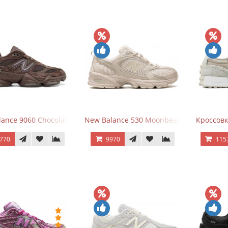
ance 9060 Chocolate Brown
New Balance 530 Moonbeam Sea Salt
Кроссовк
770
9970
115