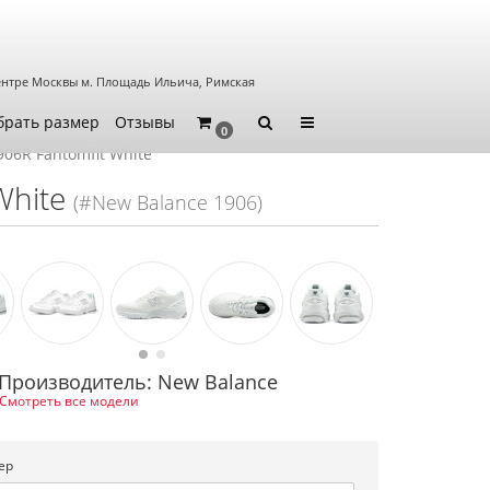
ентре Москвы
м. Площадь Ильича, Римская
брать размер
Отзывы
0
06R Fantomfit White
White
(#New Balance 1906)
Производитель: New Balance
Смотреть все модели
ер