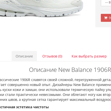
9
Описание
Отзывов (0)
Как выбрать размер
Описание New Balance 1906R 
ассические 1906R славятся своей сложной, перегруженной детал
гает совершенно новый опыт. Дизайнеры New Balance примени
ь куски кожи и замши, они использовали термическую пайку ул
ки стали практически невесомыми. Они облегают ногу как вто
них швов, а крупная сетка гарантирует максимальный воздухо
стичная эстетика чистоты