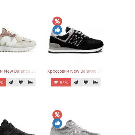
и New Balance 327 Beige Pink
Кроссовки New Balance 574 Evergreen Bla
70
9770