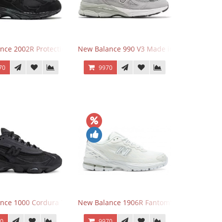
y
nce 2002R Protection Phantom Black
New Balance 990 V3 Made in USA Grey
70
9970
nce 1000 Cordura Trainers Black Cement
New Balance 1906R Fantomfit White
70
9970