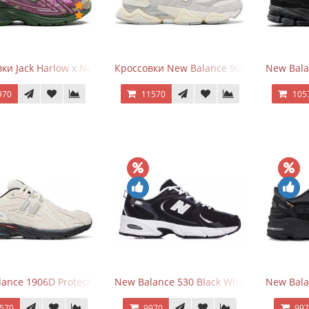
ки Jack Harlow x New Balance 1906r Kentucky Derby
Кроссовки New Balance 9060 Quartz Gre
New Bala
970
11570
105
ance 1906D Protection Pack Turtledove
New Balance 530 Black White Silver
New Bala
570
9970
99