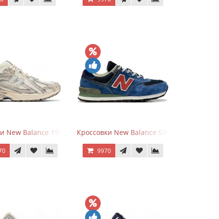
goods Dark Grey
и New Balance 1906R Arid Stone
Кроссовки New Balance 574 Blue Black Re
70
9970