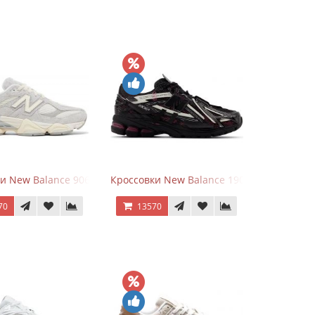
goods Dark Grey
и New Balance 9060 Quartz Grey
Кроссовки New Balance 1906A Dragon Ber
70
13570