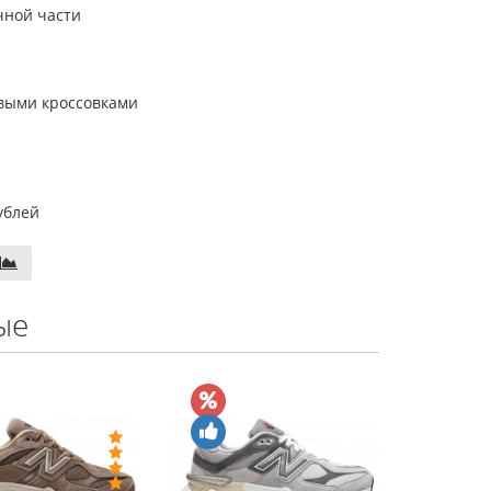
чной части
овыми кроссовками
ублей
ые