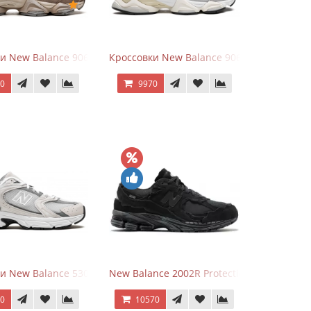
hite
ки New Balance 9060 Mushroom
Кроссовки New Balance 9060 Rain Cloud G
70
9970
и New Balance 530 Grey Matter Harbor Grey
New Balance 2002R Protection Phantom Bl
70
10570