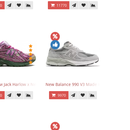
70
11770
и Jack Harlow x New Balance 1906r Kentucky Derby
New Balance 990 V3 Made in USA Grey
70
9970