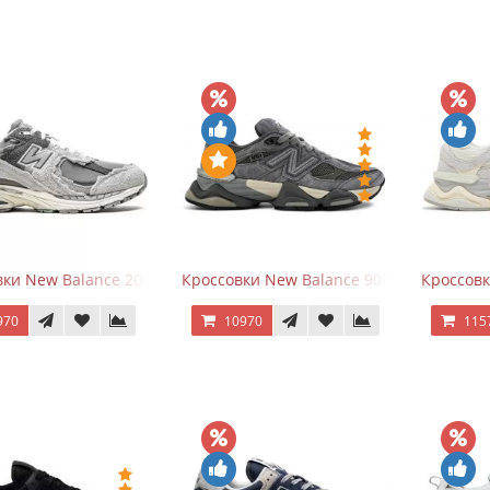
ки New Balance 2002R Protection Pack Grey
Кроссовки New Balance 9060 x Joe Fresh
Кроссовк
970
10970
115