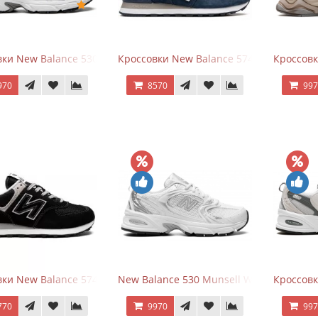
ки New Balance 530 White Silver Navy
Кроссовки New Balance 574 Navy Blue W
Кроссов
970
8570
99
ки New Balance 574 Evergreen Black
New Balance 530 Munsell White Silver
Кроссовк
770
9970
99