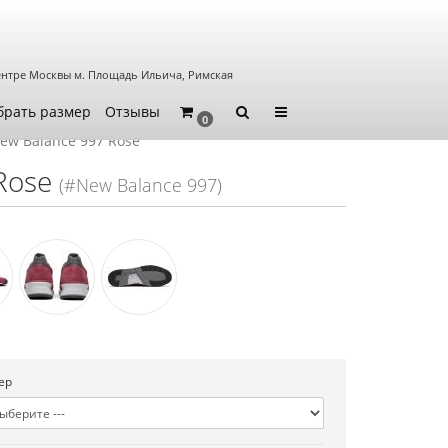
ентре Москвы
м. Площадь Ильича, Римская
брать размер
Отзывы
0
New Balance 997 Rose
Rose
(#New Balance 997)
ер