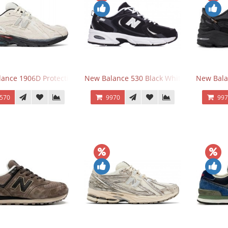
ance 1906D Protection Pack Turtledove
New Balance 530 Black White Silver
New Bala
570
9970
99