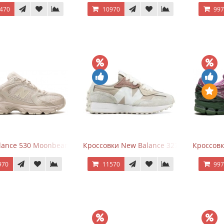
470
10970
99
ance 530 Moonbeam Sea Salt
Кроссовки New Balance 327 Beige Pink
Кроссовк
970
11570
99