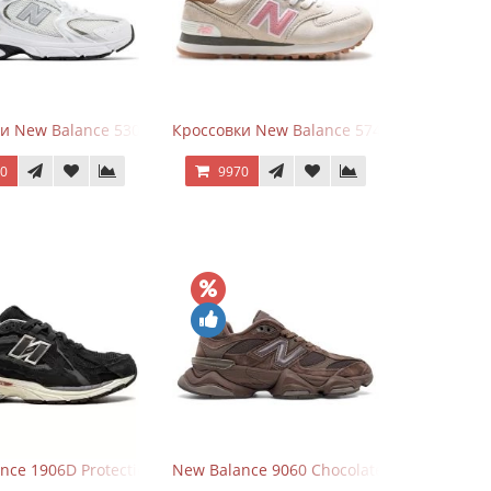
rey
и New Balance 530 White Silver Metallic
Кроссовки New Balance 574 Power Beige P
70
9970
Grey
nce 1906D Protection Pack Black черные
New Balance 9060 Chocolate Brown