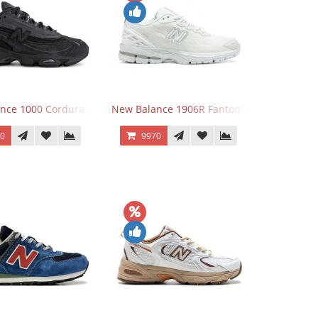
nce 1000 Cordura Trainers Black Cement
New Balance 1906R Fantomfit White
70
9970