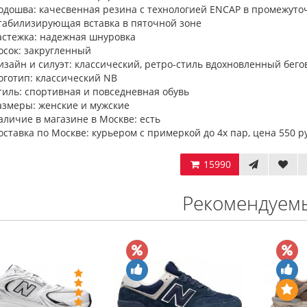
одошва: качесвенная резина с технологией ENCAP в промежуто
табилизирующая вставка в пяточной зоне
астежка: надежная шнуровка
осок: закругленный
изайн и силуэт: классический, ретро-стиль вдохновленный бег
оготип: классический NB
тиль: спортивная и повседневная обувь
азмеры: женские и мужские
аличие в магазине в Москве: есть
оставка по Москве: курьером с примеркой до 4х пар, цена 550 р
15990
Рекомендуем