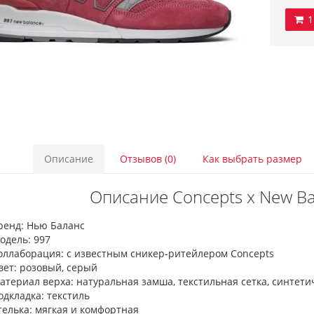
1
Описание
Отзывов (0)
Как выбрать размер
Описание Concepts x New Ba
ренд: Нью Баланс
одель: 997
оллаборация: с известным сникер-ритейлером Concepts
вет: розовый, серый
атериал верха: натуральная замша, текстильная сетка, синтет
одкладка: текстиль
телька: мягкая и комфортная