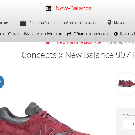
New-Balance
оссии
Доставка 3-х пар
на выбор в день заказа
Магазин в ц
та
О нас
Магазин в Москве
Обмен и возврат
Как вы
New Balance мужские
Concepts x 
Concepts x New Balance 997 
Разм