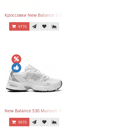
Кроссовки New Balance 574 Evergreen Black
9770
New Balance 530 Munsell White Silver
9970