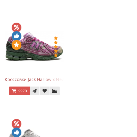
Кроссовки Jack Harlow x New Balance 1906r Kentucky Derby
9970