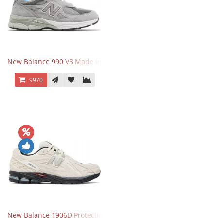
New Balance 990 V3 Made in USA Grey
9970
New Balance 1906D Protection Pack Turtledove