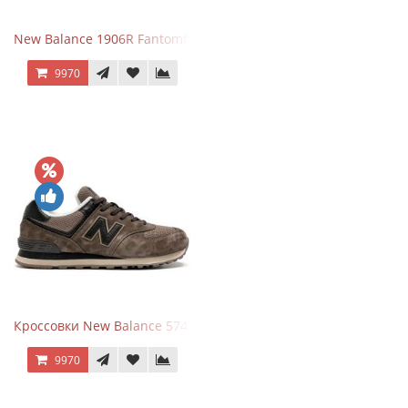
New Balance 1906R Fantomfit White
9970
Кроссовки New Balance 574 Umber Black
9970