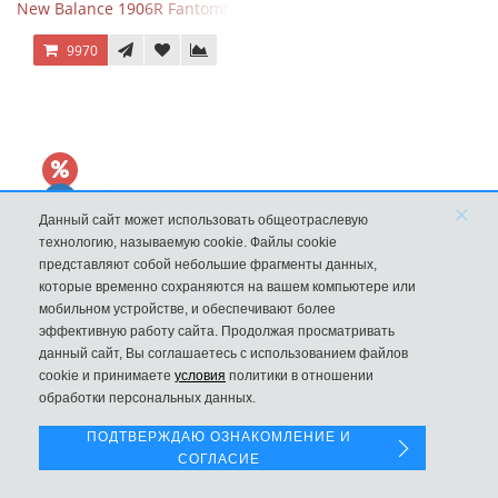
New Balance 1906R Fantomfit Ice Wine
9970
×
Данный сайт может использовать общеотраслевую
технологию, называемую cookie. Файлы cookie
представляют собой небольшие фрагменты данных,
которые временно сохраняются на вашем компьютере или
мобильном устройстве, и обеспечивают более
эффективную работу сайта. Продолжая просматривать
данный сайт, Вы соглашаетесь с использованием файлов
Левая панель
New Balance 530 Custom Pink Silver розовые
cookie и принимаете
условия
политики в отношении
обработки персональных данных.
9970
ПОДТВЕРЖДАЮ ОЗНАКОМЛЕНИЕ И
СОГЛАСИЕ