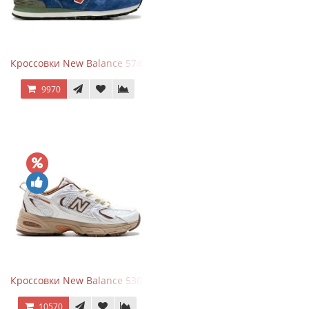
Кроссовки New Balance 574 Blue Black Red синий с красным
9970
Кроссовки New Balance 530 x Niko and... Off White
10570