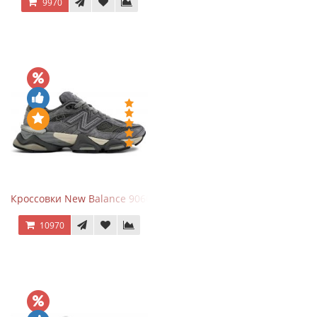
9970
Кроссовки New Balance 9060 x Joe Freshgoods Dark Grey
10970