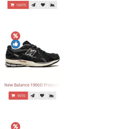
10970
New Balance 1906D Protection Pack Black черные
9970