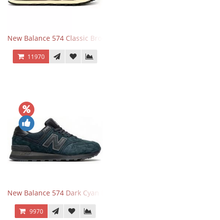
New Balance 574 Classic Brown White
11970
New Balance 574 Dark Cyan Black Suede
9970