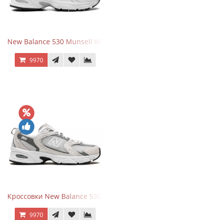
New Balance 530 Munsell White Silver
9970
Кроссовки New Balance 530 Grey Matter Harbor Grey
9970