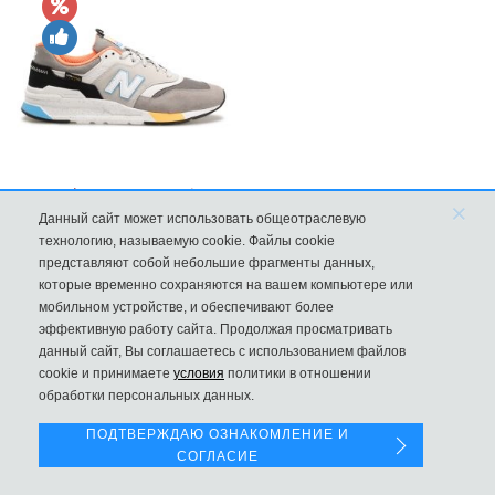
New Balance 997H Cordura Marblehead с желтой и голубой вс
×
Данный сайт может использовать общеотраслевую
8970
технологию, называемую cookie. Файлы cookie
представляют собой небольшие фрагменты данных,
которые временно сохраняются на вашем компьютере или
мобильном устройстве, и обеспечивают более
эффективную работу сайта. Продолжая просматривать
данный сайт, Вы соглашаетесь с использованием файлов
Левая панель
cookie и принимаете
условия
политики в отношении
обработки персональных данных.
ПОДТВЕРЖДАЮ ОЗНАКОМЛЕНИЕ И
СОГЛАСИЕ