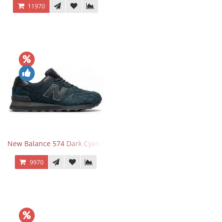
11970
New Balance 574 Dark Cyan Black Suede
9970