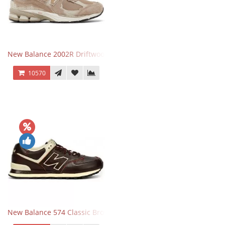
New Balance 2002R Driftwood Sea Salt бежевые
10570
New Balance 574 Classic Brown White