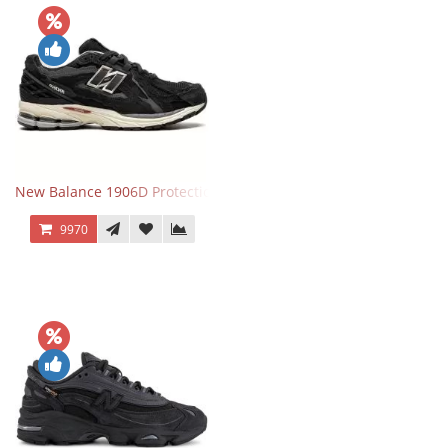
New Balance 1906D Protection Pack Black черные
9970