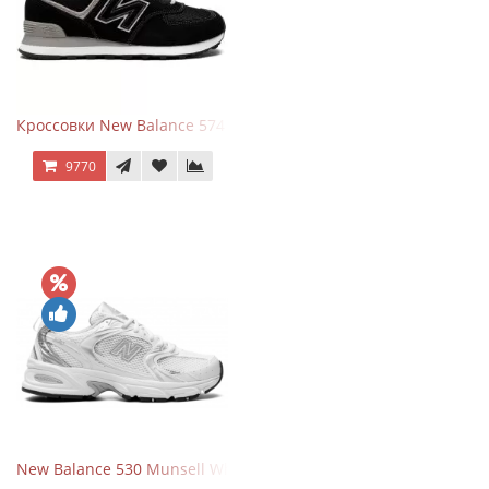
Кроссовки New Balance 574 Evergreen Black
9770
New Balance 530 Munsell White Silver