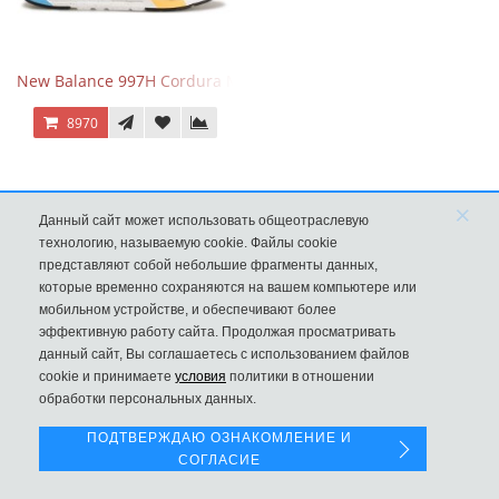
New Balance 997H Cordura Marblehead с желтой и голубой вс
8970
×
Данный сайт может использовать общеотраслевую
технологию, называемую cookie. Файлы cookie
представляют собой небольшие фрагменты данных,
которые временно сохраняются на вашем компьютере или
мобильном устройстве, и обеспечивают более
эффективную работу сайта. Продолжая просматривать
данный сайт, Вы соглашаетесь с использованием файлов
Левая панель
cookie и принимаете
условия
политики в отношении
обработки персональных данных.
New Balance 530 Custom Retro Cream Grey
ПОДТВЕРЖДАЮ ОЗНАКОМЛЕНИЕ И
СОГЛАСИЕ
9970