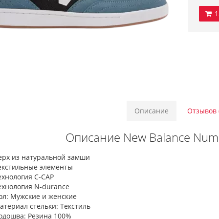
1
Описание
Отзывов 
Описание New Balance Nume
ерх из натуральной замши
екстильные элементы
ехнология C-CAP
ехнология N-durance
ол: Мужские и женские
атериал стельки: Текстиль
одошва: Резина 100%