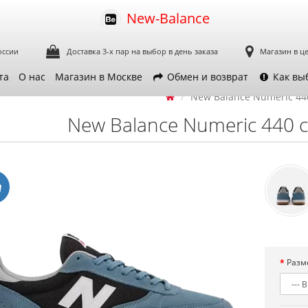
New-Balance
оссии
Доставка 3-х пар
на выбор в день заказа
Магазин в ц
та
О нас
Магазин в Москве
Обмен и возврат
Как вы
New Balance Numeric 44
New Balance Numeric 440 
Разм