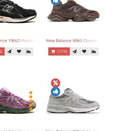
Grey
nce 1906D Protection Pack Black черные
New Balance 9060 Chocolate Brown
70
11770