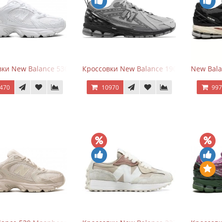
ки New Balance 530 Total White Silver
Кроссовки New Balance 1906R Brighton 
New Bala
470
10970
99