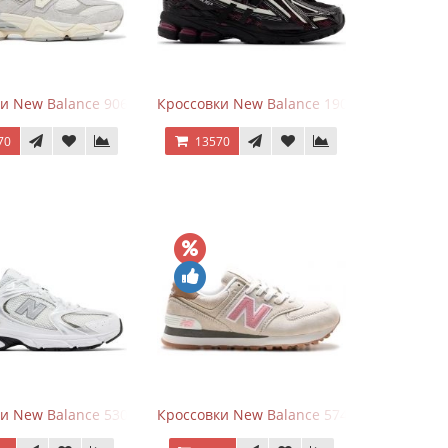
goods Dark Grey
и New Balance 9060 Quartz Grey
Кроссовки New Balance 1906A Dragon Ber
70
13570
rey
и New Balance 530 White Silver Metallic
Кроссовки New Balance 574 Power Beige P