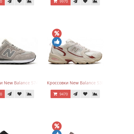
70
9970
White Leather
и New Balance 574 Silver Summer Fog
Кроссовки New Balance 530 Festival Pack C
70
9470