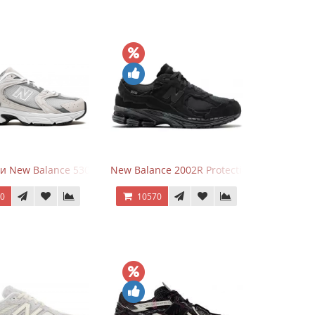
и New Balance 530 Grey Matter Harbor Grey
New Balance 2002R Protection Phantom Bl
70
10570