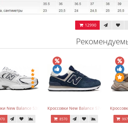
12990
Рекомендуем
ки New Balance 530 White Silver Navy
Кроссовки New Balance 574 Navy Blue W
Кроссов
970
8570
99