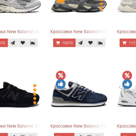
ки New Balance 2002R Protection Pack Grey
Кроссовки New Balance 9060 x Joe Fresh
Кроссовк
970
10970
115
ки New Balance 574 All Black
Кроссовки New Balance 574 Navy Blue G
Кроссовк