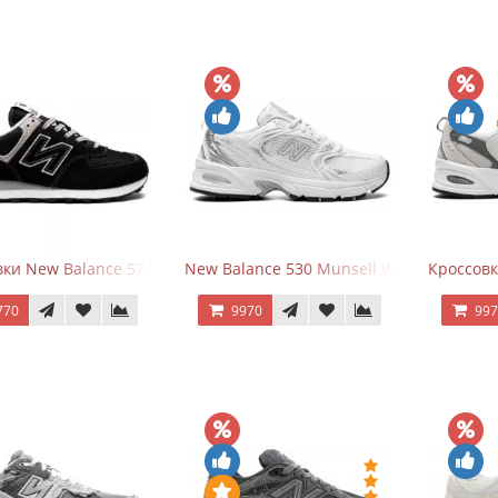
ки New Balance 574 Evergreen Black
New Balance 530 Munsell White Silver
Кроссовк
770
9970
99