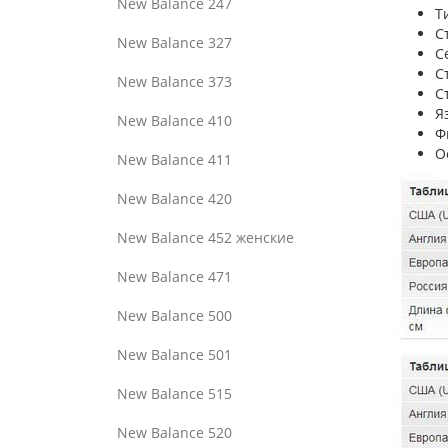
New Balance 247
Т
С
New Balance 327
С
С
New Balance 373
С
Я
New Balance 410
Ф
О
New Balance 411
New Balance 420
New Balance 452 женские
New Balance 471
New Balance 500
New Balance 501
New Balance 515
New Balance 520