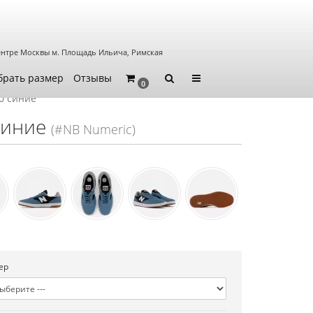
ентре Москвы
м. Площадь Ильича, Римская
брать размер
Отзывы
0
0 синие
синие
(#NB Numeric)
ер