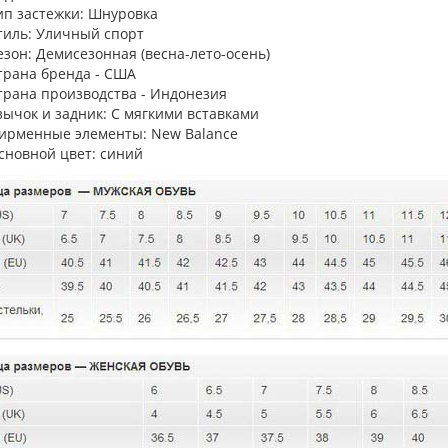
ип застежки: Шнуровка
тиль: Уличный спорт
езон: Демисезонная (весна-лето-осень)
трана бренда - США
трана производства - Индонезия
зычок и задник: С мягкими вставками
ирменные элементы: New Balance
сновной цвет: синий