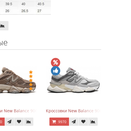
ые
hite
ки New Balance 9060 Mushroom
Кроссовки New Balance 9060 Rain Cloud G
70
9970