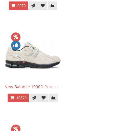
9970
New Balance 1906D Protection Pack Turtledove
10570