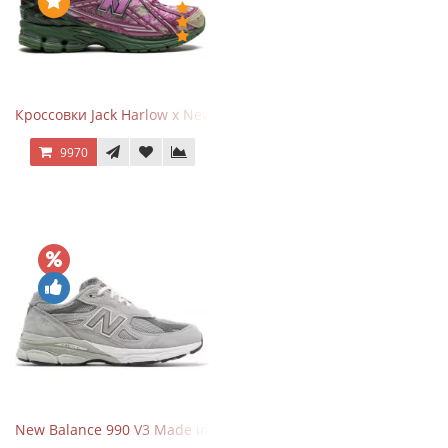
Кроссовки Jack Harlow x New Balance 1906r Kentucky Derby
9970
New Balance 990 V3 Made in USA Grey