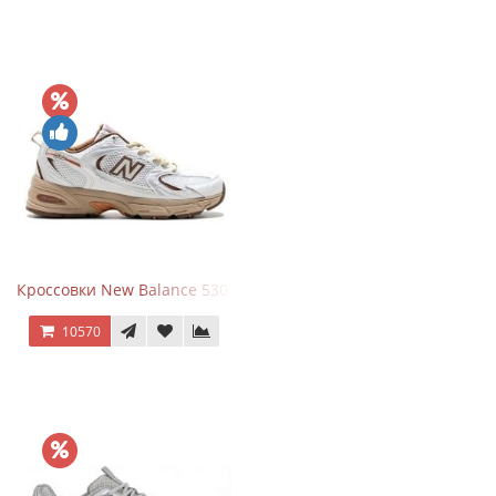
Кроссовки New Balance 530 x Niko and... Off White
10570