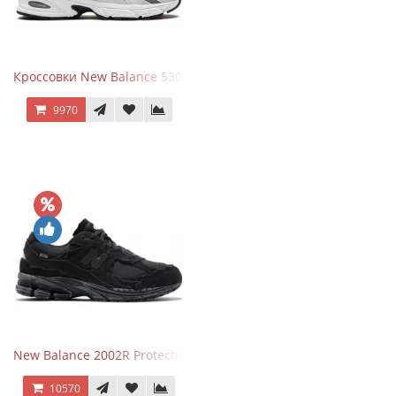
Кроссовки New Balance 530 Grey Matter Harbor Grey
9970
New Balance 2002R Protection Phantom Black
10570