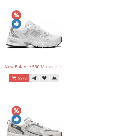
New Balance 530 Munsell White Silver
9970