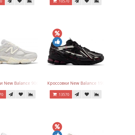
70
10570
goods Dark Grey
и New Balance 9060 Quartz Grey
Кроссовки New Balance 1906A Dragon Ber
70
13570