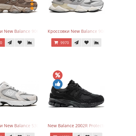
hite
ки New Balance 9060 Mushroom
Кроссовки New Balance 9060 Rain Cloud G
70
9970
и New Balance 530 Grey Matter Harbor Grey
New Balance 2002R Protection Phantom Bl