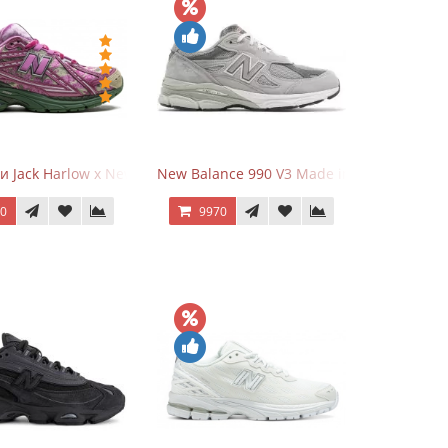
и Jack Harlow x New Balance 1906r Kentucky Derby
New Balance 990 V3 Made in USA Grey
70
9970