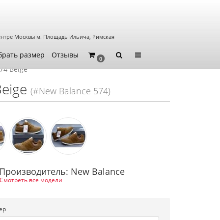
ентре Москвы
м. Площадь Ильича, Римская
брать размер
Отзывы
0
74 Beige
eige
(#New Balance 574)
Производитель: New Balance
Смотреть все модели
ер