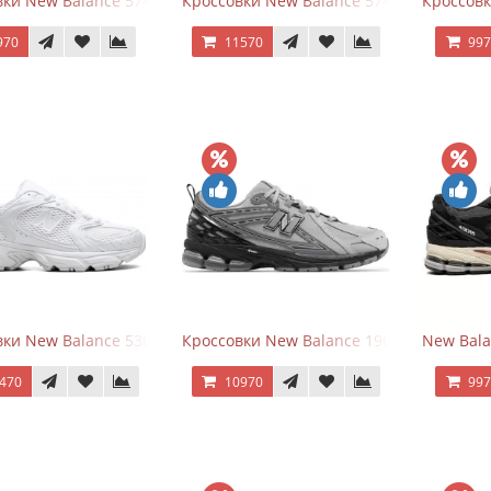
ки New Balance 574 Classic Blue Grey
Кроссовки New Balance 574 Classic Blue 
Кроссовк
970
11570
99
ки New Balance 530 Total White Silver
Кроссовки New Balance 1906R Brighton 
New Bala
470
10970
99