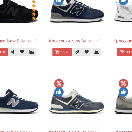
ки New Balance 574 All Black
Кроссовки New Balance 574 Navy Blue G
Кроссовк
970
9970
89