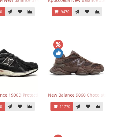
White Leather
и New Balance 574 Silver Summer Fog
Кроссовки New Balance 530 Festival Pack C
70
9470
Grey
nce 1906D Protection Pack Black черные
New Balance 9060 Chocolate Brown
70
11770