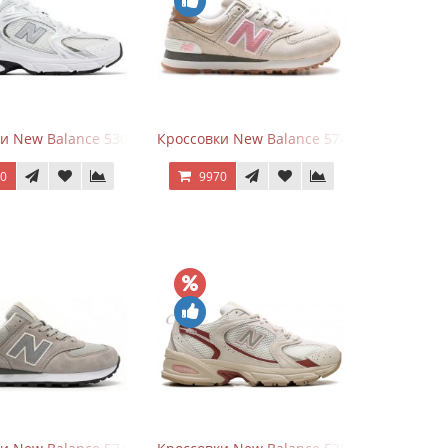
rey
и New Balance 530 White Silver Metallic
Кроссовки New Balance 574 Power Beige P
70
9970