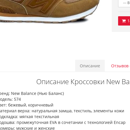
1
Описание
Отзывов 
Описание Кроссовки New Bal
ренд: New Balance (Нью Баланс)
одель: 574
вет: бежевый, коричневый
атериал верха: натуральная замша, текстиль, элементы кожи
одкладка: мягкая текстильная
одошва: промежуточная EVA в сочетании с технологией Encap
азмеры: мужские и женские