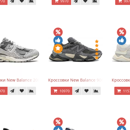
770
9970
99
ки New Balance 2002R Protection Pack Grey
Кроссовки New Balance 9060 x Joe Fresh
Кроссовк
970
10970
115