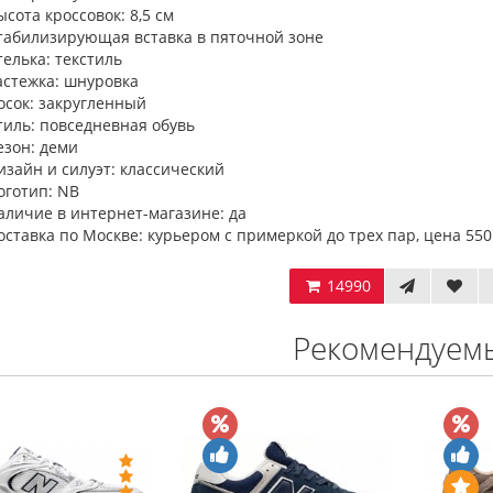
ысота кроссовок: 8,5 см
табилизирующая вставка в пяточной зоне
телька: текстиль
астежка: шнуровка
осок: закругленный
тиль: повседневная обувь
езон: деми
изайн и силуэт: классический
оготип: NB
аличие в интернет-магазине: да
оставка по Москве: курьером с примеркой до трех пар, цена 550
14990
Рекомендуем