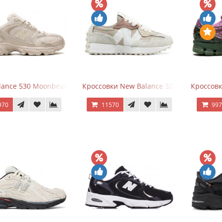
ance 530 Moonbeam Sea Salt
Кроссовки New Balance 327 Beige Pink
Кроссовк
970
11570
99