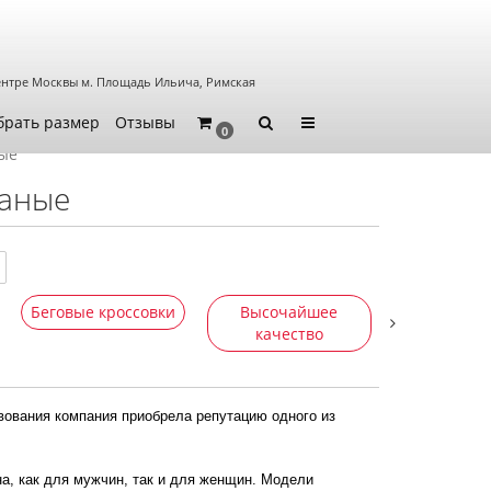
ентре Москвы
м. Площадь Ильича, Римская
брать размер
Отзывы
0
ные
жаные
Беговые кроссовки
Высочайшее
Интернет-
качество
вования компания приобрела репутацию одного из
на, как для мужчин, так и для женщин. Модели