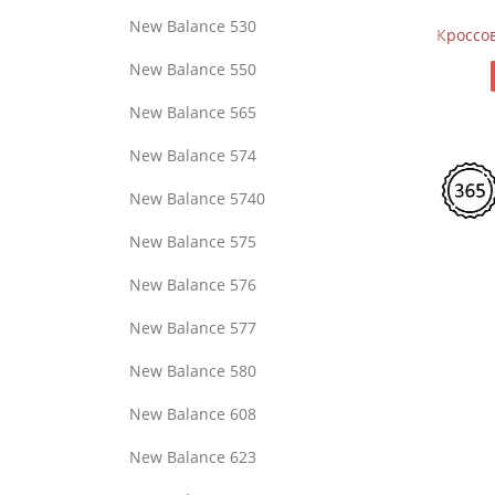
New Balance 530
 Black Silver Metallic
Кроссовки New Balance 574 Apollo Grey Black
Кроссо
New Balance 550
9970
New Balance 565
New Balance 574
New Balance 5740
New Balance 575
New Balance 576
New Balance 577
New Balance 580
New Balance 608
New Balance 623