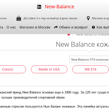
New-Balance
оссии
Доставка 3-х пар
на выбор в день заказа
Магазин в ц
та
О нас
Магазин в Москве
Обмен и возврат
Как вы
New Balance кожа
New Balance ко
New Balance 574 кожаные
Classic
Made in USA
NB 574
канский бренд New Balance основан еще в 1906 году. За 120 лет сущест
 лучших производителей спортивной обуви.
енным спросом пользуются
Нью Баланс кожаные
. Эта линейка актуаль