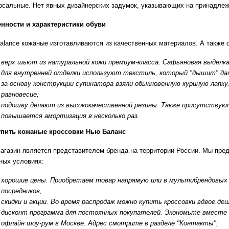
рсальные. Нет явных дизайнерских задумок, указывающих на принадлежн
нности и характеристики обуви
alance кожаные изготавливаются из качественных материалов. А также 
верх шьют из натуральной кожи премиум-класса. Сафьяновая выделка 
для внутренней отделки используют текстиль, который "дышит" даж
за основу конструкции супинатора взяли обыкновенную куриную лапку
равновесие;
подошву делают из высококачественной резины. Также присутствуют
повышается амортизация в несколько раз.
упить кожаные кроссовки Нью Баланс
агазин является представителем бренда на территории России. Мы пред
ных условиях:
хорошие цены. Приобретаем товар напрямую или в мультибрендовых б
посредников;
скидки и акции. Во время распродаж можно купить кроссовки вдвое де
дисконт программа для постоянных покупателей. Экономьте вместе 
офлайн шоу-рум в Москве. Адрес смотрите в разделе "Контакты";