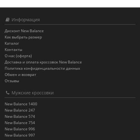
Информация
Дисконт New Balance
Как выбрать размер
Каталог
Контакты
О нас (оферта)
Доставка и оплата кроссовок New Balance
Политика конфиденциальности данных
Обмен и возврат
Отзывы
Мужские кроссовки
New Balance 1400
New Balance 247
New Balance 574
New Balance 754
New Balance 996
New Balance 997