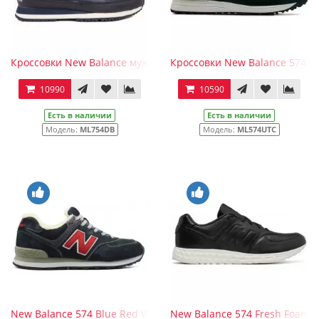
Кроссовки New Balance мужские Синие кожаные (40-45)
Кроссовки New Balance 574 м
10990
10590
Есть в наличии
Есть в наличии
Модель:
ML754DB
Модель:
ML574UTC
New Balance 574 Blue Red White с мехом
New Balance 574 Fresh Foam L