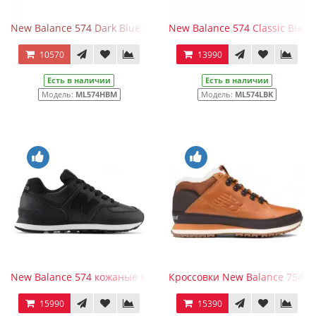
New Balance 574 Dark Blue с мехом
New Balance 574 Classic Black
10570
13990
Есть в наличии
Есть в наличии
Модель:
ML574HBM
Модель:
ML574LBK
New Balance 574 кожаные матовые черные
Кроссовки New Balance 754 
15990
15390