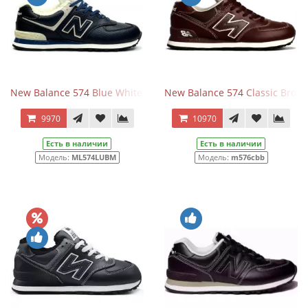
New Balance 574 Blue White Leather с мехом
New Balance 574 Classic Brow
9970
10970
Есть в наличии
Есть в наличии
Модель:
ML574LUBM
Модель:
m576cbb