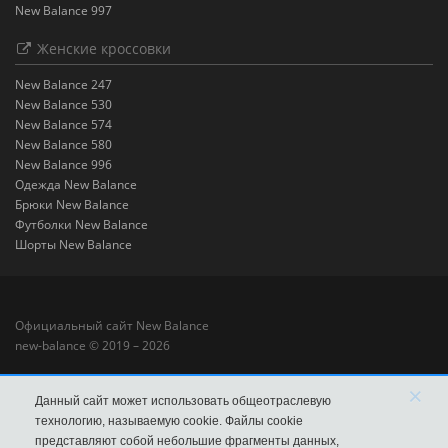
New Balance 997
Женские кроссовки
New Balance 247
New Balance 530
New Balance 574
New Balance 580
New Balance 996
Одежда New Balance
Брюки New Balance
Футболки New Balance
Шорты New Balance
Официальный сайт New Balance
new-balance © 2019 – 2026
×
Данный сайт может использовать общеотраслевую
технологию, называемую cookie. Файлы cookie
представляют собой небольшие фрагменты данных,