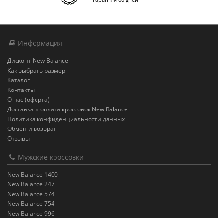
Информация
Дисконт New Balance
Как выбрать размер
Каталог
Контакты
О нас (оферта)
Доставка и оплата кроссовок New Balance
Политика конфиденциальности данных
Обмен и возврат
Отзывы
Мужские кроссовки
New Balance 1400
New Balance 247
New Balance 574
New Balance 754
New Balance 996