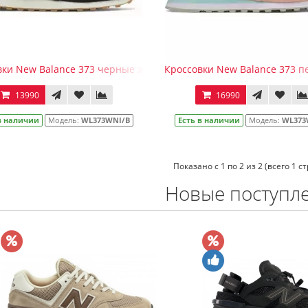
ки New Balance 373 черные женские (36-41)
Кроссовки New Balance 373 
13990
16990
в наличии
Модель:
WL373WNI/B
Есть в наличии
Модель:
WL373
Показано с 1 по 2 из 2 (всего 1 с
Новые поступл