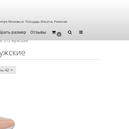
ентре Москвы
м. Площадь Ильича, Римская
брать размер
Отзывы
0
e 373 мужские
мужские
ть:
42