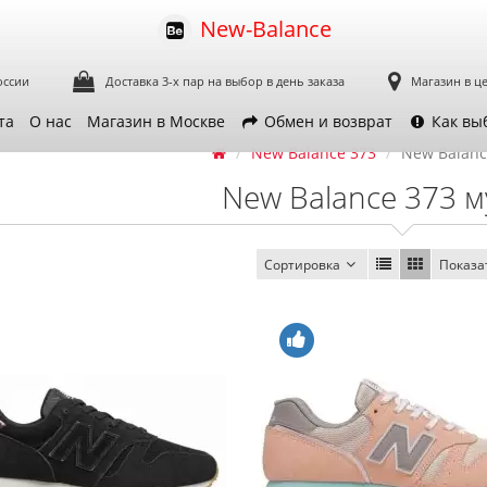
New-Balance
оссии
Доставка 3-х пар
на выбор в день заказа
Магазин в ц
та
О нас
Магазин в Москве
Обмен и возврат
Как вы
New Balance 373
New Balanc
New Balance 373 
Сортировка
Показа