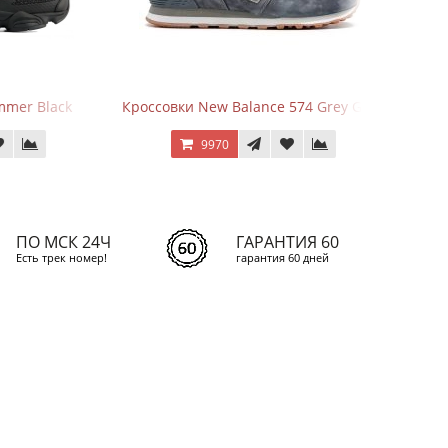
Black
Кроссовки New Balance 574 Grey Gum
New Balan
9970
ПО МСК 24Ч
ГАРАНТИЯ 60
Есть трек номер!
гарантия 60 дней