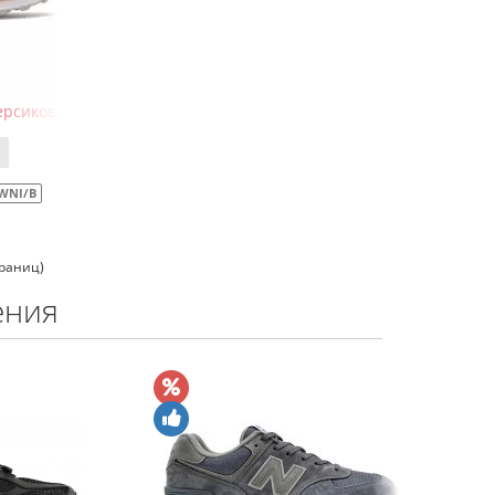
персиковые
WNI/B
траниц)
ения