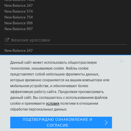
New Balance 247
New Balance 574
New Balance 754
New Balance 996
New Balance 997
Женские кроссовки
New Balance 247
New Balance 530
×
New Balance 574
Данный сайт может использовать общеотраслевую
New Balance 580
технологию, называемую cookie. Файлы cookie
New Balance 996
представляют собой небольшие фрагменты данных,
Одежда New Balance
которые временно сохраняются на вашем компьютере или
Брюки New Balance
мобильном устройстве, и обеспечивают более
Футболки New Balance
эффективную работу сайта. Продолжая просматривать
Шорты New Balance
данный сайт, Вы соглашаетесь с использованием файлов
Левая панель
cookie и принимаете
условия
политики в отношении
обработки персональных данных.
ПОДТВЕРЖДАЮ ОЗНАКОМЛЕНИЕ И
Официальный сайт New Balance
СОГЛАСИЕ
new-balance © 2019 – 2026