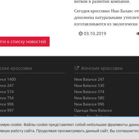
витком в развитии компании.
Сегодня кроссовки Нью Баланс от
дополнена натуральными утеплит
изготавливаются из экологически
03.10.2019
ти к списку новостей
кие кроссовки
Женские кроссовки
nce 1400
New Balance 247
nce 247
New Balance 530
nce 574
New Balance 574
nce 754
New Balance 580
nce 996
New Balance 996
nce 997
Одежда New Balance
Брюки New Balance
Футболки New Balance
емую cookie. Файлы cookie представляют собой небольшие фрагменты данн
Шорты New Balance
вную работу сайта. Продолжая просматривать данный сайт, Вы соглашаетес