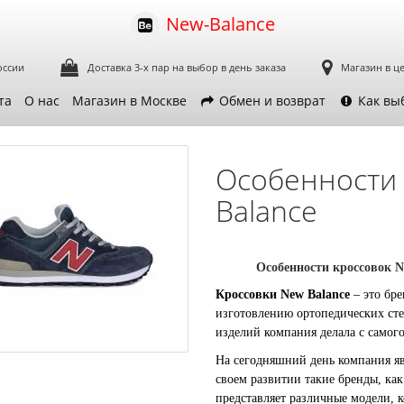
New-Balance
оссии
Доставка 3-х пар
на выбор в день заказа
Магазин в ц
New Balance
та
О нас
Магазин в Москве
Обмен и возврат
Как вы
Особенности 
Balance
Особенности кроссовок
N
Кроссовки
New
Balance
– это бр
изготовлению ортопедических сте
изделий компания делала с самого
На сегодняшний день компания яв
своем развитии такие бренды, как
представляет различные модели, 