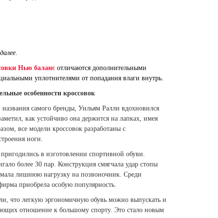
 далее
.
совки Нью баланс
отличаются дополнительными
циальными уплотнителями от попадания влаги внутрь.
льные особенности кроссовок
 названия самого бренды, Уильям Ралли вдохновился
аметил, как устойчиво она держится на лапках, имея
азом, все модели кроссовок разработаны с
строения ноги.
и пригодились в изготовлении спортивной обуви.
игало более 30 пар. Конструкция смягчала удар стопы
имала лишнюю нагрузку на позвоночник. Среди
 V6 Made
 фирма приобрела особую популярность.
ли, что легкую эргономичную обувь можно выпускать и
еющих отношение к большому спорту. Это стало новым