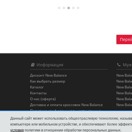
Перей
Информация
Мужс
Дисконт New Balance
New Bala
Как выбрать размер
New Bala
Каталог
New Bala
Контакты
New Bala
О нас (оферта)
New Bala
Доставка и оплата кроссовок New Balance
New Bala
Политика конфиденциальности данных
Обмен и возврат
Данный сайт может использовать общеотраслевую технологию, называ
Отзывы
компьютере или мобильном устройстве, и обеспечивают более эффекти
условия
политики в отношении обработки персональных данных.