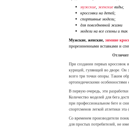
мужские
,
женские
виды;
кроссовки на детей;
спортивные модели;
для повседневной жизни
модели на все сезоны и так
Мужские, женские,
зимние крос
прорезиненными вставками и спе
Отличите
При создании первых кроссовок и
курицей, гуляющей во дворе. Он з
всего три точки опоры. Таким обр
ортопедическими особенностями 
В первую очередь, эти разработк
Количество моделей для бега дост
при профессиональном беге и сн
iana x New Balance 990 V6 Grey
Loro Piana x New Balance 990
спортсменов легкой атлетики эта
in USA Black
Со временем производители поня
15570
для простых потребителей, не им
11970