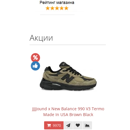
Акции
02R Gore-
JJJJound x New Balance 990 V3 Termo
Loro P
Made In USA Brown Black
9970