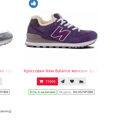
кие серо-оранжевые зимние
Кроссовки New Balance женские фиолетовые зимни
15990
4PIBM
Есть в наличии
Модель:
WLH574PIBM
траниц)