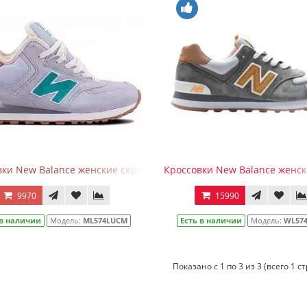
вки New Balance женские серо-бирюзовые зимние
Кроссовки New Balance женс
9970
15990
 в наличии
Модель:
ML574LUCM
Есть в наличии
Модель:
WL57
Показано с 1 по 3 из 3 (всего 1 с