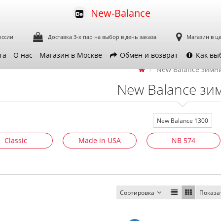
New-Balance
оссии
Доставка 3-х пар
на выбор в день заказа
Магазин в ц
та
О нас
Магазин в Москве
Обмен и возврат
Как вы
New Balance зимн
New Balance зи
New Balance 1300
Classic
Made in USA
NB 574
Сортировка
Показа