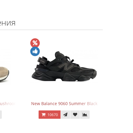
ения
nce 9060 Summer Black
Кроссовки New Balance 574 Grey
0670
9970