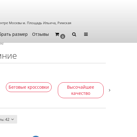
ентре Москвы
м. Площадь Ильича, Римская
брать размер
Отзывы
0
ие
мние
Беговые кроссовки
Высочайшее
Интернет-
качество
ть:
42