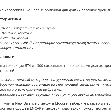
ие кроссовки Нью Баланс оригинал для долгих прогулок прошли
ктеристики
риал. Натуральная кожа, нубук.
. Женские, мужские.
тёжка. Шнуровка.
ошва. Устойчивый к перепадам температур полиуретан и вспен
кладка. Тёплый мех.
енности
ки коллекции 574 и 1300 сохраняют тепло во время долгих прог
нностей:
ько качественный материал - натуральная кожа с водоотталки
мфортная подошва, состоящая из смягчающей сердцевины и пол
зки на ноги, устранение вибрации);
нообразие цветовых вариаций - от ярких расцветок до спокойны
 купить New Balance с мехом в Москве, выберите размер и пере
логией подошвы ENCAP и меховой подкладкой помогут встретит