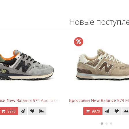
Новые поступл
lo Grey Black
Кроссовки New Balance 574 Mushroom Sea Salt
New Bala
9970
1