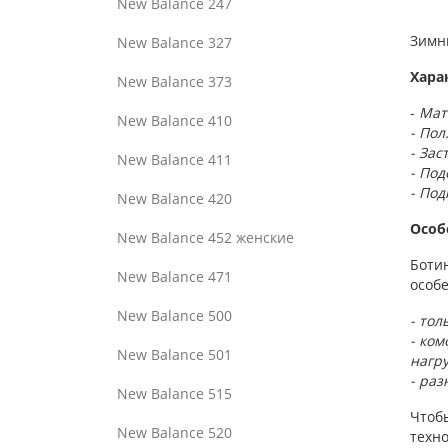
New Balance 247
Зимн
New Balance 327
Хара
New Balance 373
-
Мате
New Balance 410
- Пол
- Зас
New Balance 411
- Под
- Под
New Balance 420
Особ
New Balance 452 женские
Ботин
New Balance 471
особе
New Balance 500
- тол
- ко
New Balance 501
нагру
- раз
New Balance 515
Чтобы
New Balance 520
техно