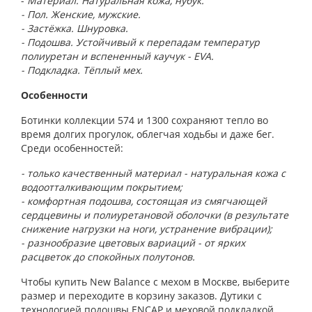
-
Материал. Натуральная кожа, нубук.
- Пол. Женские, мужские.
- Застёжка. Шнуровка.
- Подошва. Устойчивый к перепадам температур
полиуретан и вспененный каучук - EVA.
- Подкладка. Тёплый мех.
Особенности
Ботинки коллекции 574 и 1300 сохраняют тепло во
время долгих прогулок, облегчая ходьбы и даже бег.
Среди особенностей:
- только качественный материал - натуральная кожа с
водоотталкивающим покрытием;
- комфортная подошва, состоящая из смягчающей
сердцевины и полиуретановой оболочки (в результате
снижение нагрузки на ноги, устранение вибрации);
- разнообразие цветовых вариаций - от ярких
расцветок до спокойных полутонов.
Чтобы купить New Balance с мехом в Москве, выберите
размер и переходите в корзину заказов. Дутики с
технологией подошвы ENCAP и меховой подкладкой