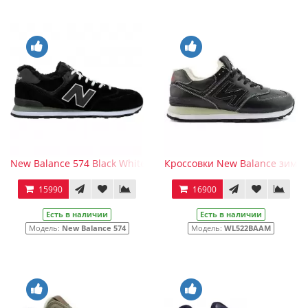
New Balance 574 Black White Big Size с мехом
Кроссовки New Balance зимн
15990
16900
Есть в наличии
Есть в наличии
Модель:
New Balance 574
Модель:
WL522BAAM