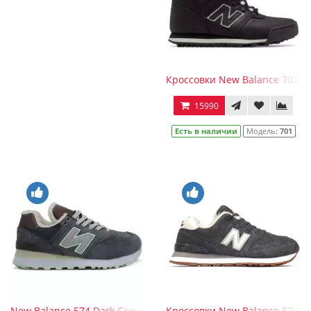
Кроссовки New Balance 701 
15990
Есть в наличии
Модель:
701
New Balance 574 Dark Grey Light Green Brown с мехом
Кроссовки New Balance 574 м