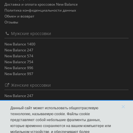
Доставка и оплата кроссовок New Balance
Политика конфиденциальности данных
Обмен и возврат
Отзывы
Мужские кроссовки
New Balance 1400
New Balance 247
New Balance 574
New Balance 754
New Balance 996
New Balance 997
Женские кроссовки
New Balance 247
New Balance 530
×
New Balance 574
Данный сайт может использовать общеотраслевую
New Balance 580
технологию, называемую cookie. Файлы cookie
New Balance 996
представляют собой небольшие фрагменты данных,
Одежда New Balance
которые временно сохраняются на вашем компьютере или
Брюки New Balance
мобильном устройстве, и обеспечивают более