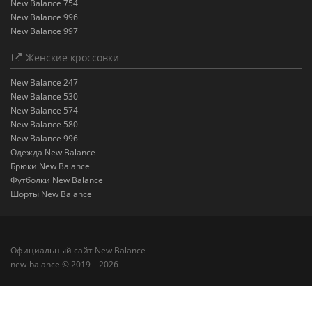
New Balance 754
New Balance 996
New Balance 997
Женские кроссовки
New Balance 247
New Balance 530
New Balance 574
New Balance 580
New Balance 996
Одежда New Balance
Брюки New Balance
Футболки New Balance
Шорты New Balance
Официальный сайт New Balance
new-balance © 2019 – 2026