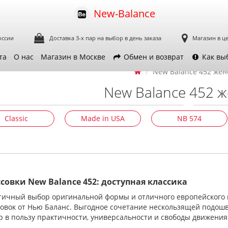
New-Balance
оссии
Доставка 3-х пар
на выбор в день заказа
Магазин в ц
та
О нас
Магазин в Москве
Обмен и возврат
Как вы
New Balance 452 жен
New Balance 452 
Classic
Made in USA
NB 574
совки New Balance 452: доступная классика
тичный выбор оригинальной формы и отличного европейского к
совок от Нью Баланс. Выгодное сочетание нескользящей подошв
 в пользу практичности, универсальности и свободы движения