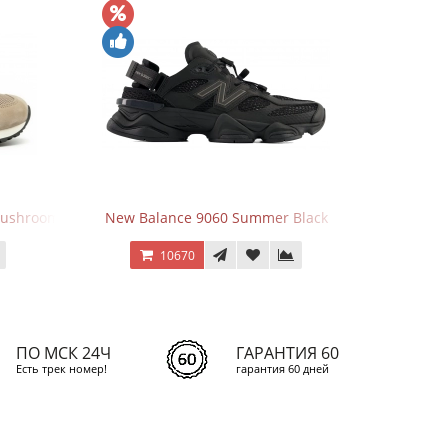
ushroom Sea Salt
New Balance 9060 Summer Black
Кроссовки
10670
ПО МСК 24Ч
ГАРАНТИЯ 60
Есть трек номер!
гарантия 60 дней