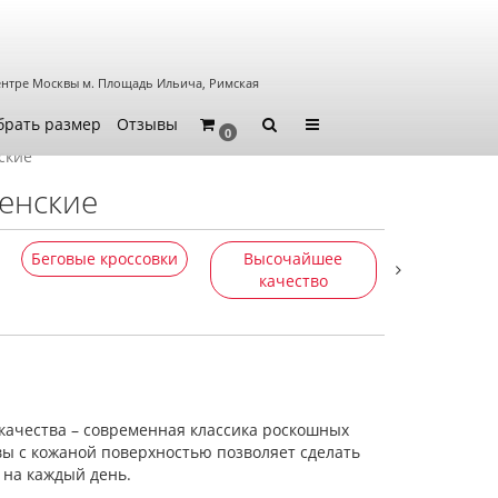
ентре Москвы
м. Площадь Ильича, Римская
брать размер
Отзывы
0
ские
женские
Беговые кроссовки
Высочайшее
Интернет-
качество
ачества – современная классика роскошных
ы с кожаной поверхностью позволяет сделать
 на каждый день.